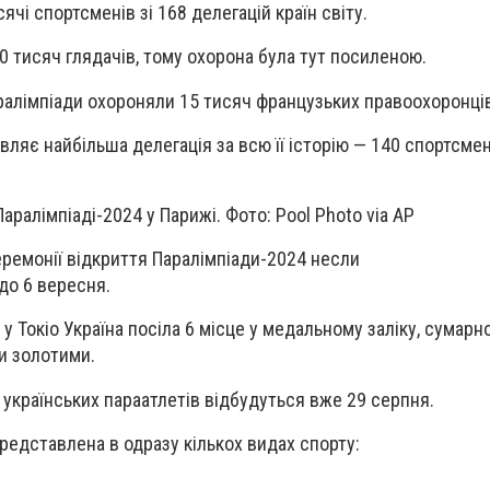
сячі спортсменів зі 168 делегацій
країн світу.
0 тисяч глядачів
, тому охорона була тут посиленою.
алімпіади охороняли 15 тисяч французьких правоохоронців
вляє найбільша делегація за всю її історію —
140 спортсмен
Паралімпіаді-2024 у Парижі. Фото: Pool Photo via AP
еремонії відкриття Паралімпіади-2024 несли
до 6 вересня
.
 у Токіо Україна посіла 6 місце у медальному заліку, сумар
ли золотими.
 українських параатлетів відбудуться вже 29 серпня.
редставлена в одразу кількох видах спорту: