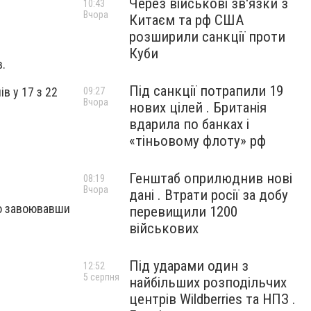
Через військові зв'язки з
10:43
Вчора
Китаєм та рф США
розширили санкції проти
Куби
.
Під санкції потрапили 19
ів
у 17 з 22
09:27
Вчора
нових цілей . Британія
вдарила по банках і
«тіньовому флоту» рф
Генштаб оприлюднив нові
08:19
Вчора
дані . Втрати росії за добу
но завоювавши
перевищили 1200
військових
Під ударами один з
12:52
5 серпня
найбільших розподільчих
центрів Wildberries та НПЗ .