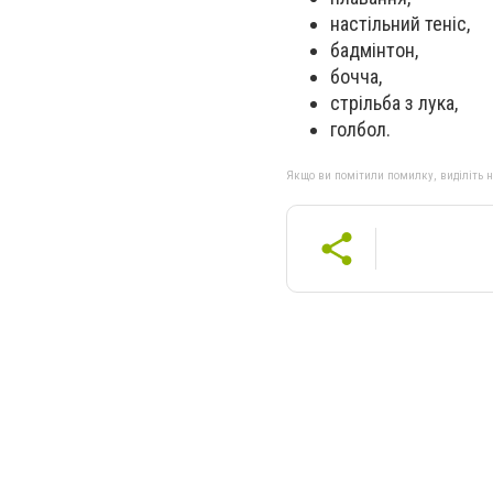
настільний теніс,
бадмінтон,
бочча,
стрільба з лука,
голбол.
Якщо ви помітили помилку, виділіть нео