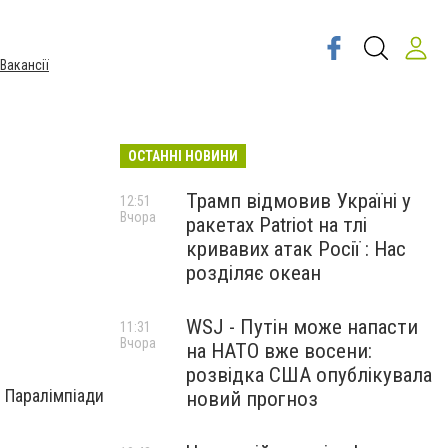
Вакансії
ОСТАННІ НОВИНИ
Трамп відмовив Україні у
12:51
Вчора
ракетах Patriot на тлі
кривавих атак Росії : Нас
розділяє океан
WSJ - Путін може напасти
11:31
Вчора
на НАТО вже восени:
розвідка США опублікувала
 Паралімпіади
новий прогноз