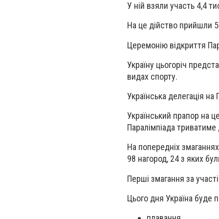
У ній взяли участь
4,4 ти
На це дійство прийшли
5
Церемонію відкриття Пар
Україну
цьогоріч предста
видах спорту.
Українська делегація на 
Український прапор на ц
Паралімпіада
триватиме 
На попередніх змаганнях
98 нагород, 24 з яких бу
Перші змагання за участі
Цього дня Україна буде п
плавання,