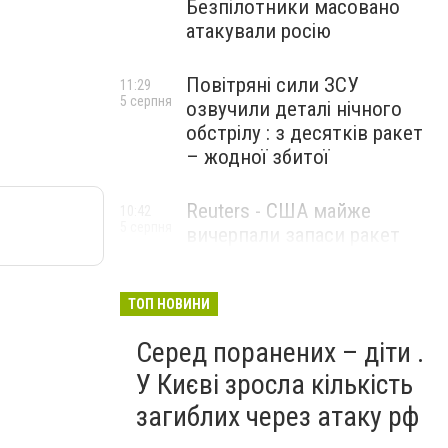
Безпілотники масовано
атакували росію
Повітряні сили ЗСУ
11:29
5 серпня
озвучили деталі нічного
обстрілу : з десятків ракет
– жодної збитої
Reuters - США майже
10:42
5 серпня
вичерпали запаси ракет
великої дальності
ТОП НОВИНИ
Серед поранених – діти .
У Києві зросла кількість
загиблих через атаку рф