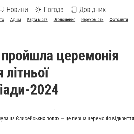
Новини
Погода
Довідник
ото
Афіша
Карта міста
Оголошення
Нерухомість
Фотозвіти
 пройшла церемонія
 літньої
іади-2024
ула на Єлисейських полях
— це перша церемонія відкриття