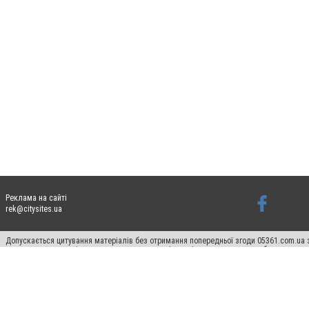
Реклама на сайті
rek@citysites.ua
Допускається цитування матеріалів без отримання попередньої згоди 05361.com.ua з
пошукових систем гіперпосилання на цитовані статті не нижче другого абзацу в тек
Матеріали з плашками "Новини компаній", "Промо", "Партнерський матеріал", "Партнер
Реклама на сайті
Ф