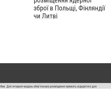
розміщення ядерної
зброї в Польщі, Фінляндії
чи Литві
убни. Для інтернет-видань обов'язкове розміщення прямого, відкритого для
лама" публікуються на правах реклами.
ості
Правила сайту