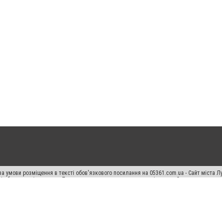
а умови розміщення в тексті обов'язкового посилання на 05361.com.ua - Сайт міста Л
сті або в якості джерела. Порушення виняткових прав переслідується Законом.
ський спецпроєкт", "Політичні новини", "Пресреліз", "PR", "Офіційно", "Політична рек
раншиза "CitySites"
Правила класифайд
Редакційна політика
Політика конфіденційн