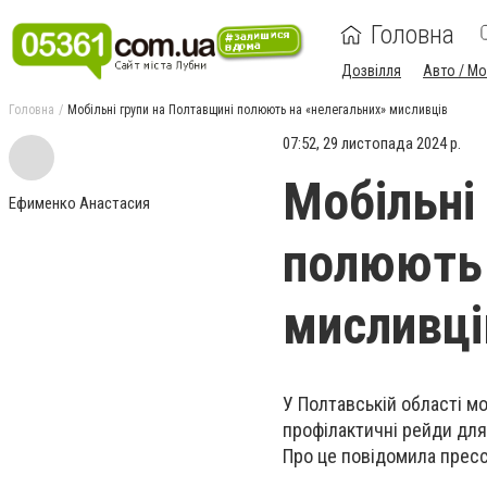
Головна
Дозвілля
Авто / М
Головна
Мобільні групи на Полтавщині полюють на «нелегальних» мисливців
07:52, 29 листопада 2024 р.
Мобільні
Ефименко Анастасия
полюють 
мисливці
У Полтавській області мо
профілактичні рейди для
Про це повідомила пресс