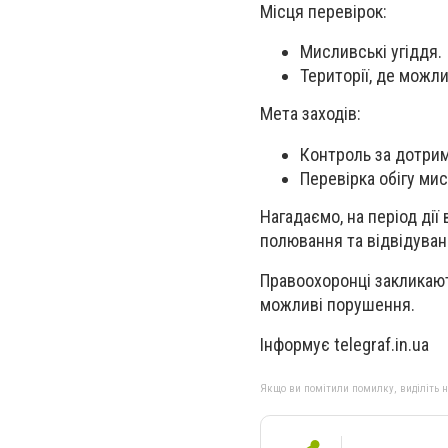
Місця перевірок:
Мисливські угіддя.
Території, де можл
Мета заходів:
Контроль за дотрим
Перевірка обігу мис
Нагадаємо, на період дії
полювання та відвідуванн
Правоохоронці закликаю
можливі порушення.
Інформує telegraf.in.ua
Якщо ви помітили помилку, виділіть нео