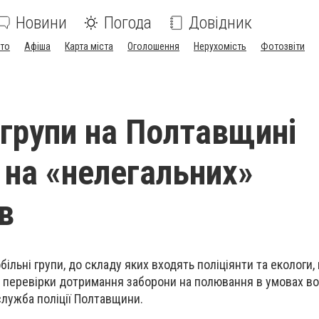
Новини
Погода
Довідник
ото
Афіша
Карта міста
Оголошення
Нерухомість
Фотозвіти
 групи на Полтавщині
на «нелегальних»
в
більні групи, до складу яких входять поліціянти та екологи
 перевірки дотримання заборони на полювання в умовах во
лужба поліції Полтавщини.