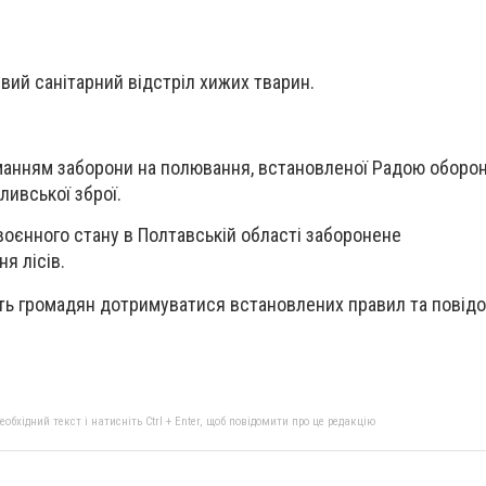
ивий санітарний відстріл хижих тварин.
анням заборони на полювання, встановленої Радою оборони
ливської зброї.
 воєнного стану в Полтавській області заборонене
я лісів.
ть громадян дотримуватися встановлених правил та повід
бхідний текст і натисніть Ctrl + Enter, щоб повідомити про це редакцію