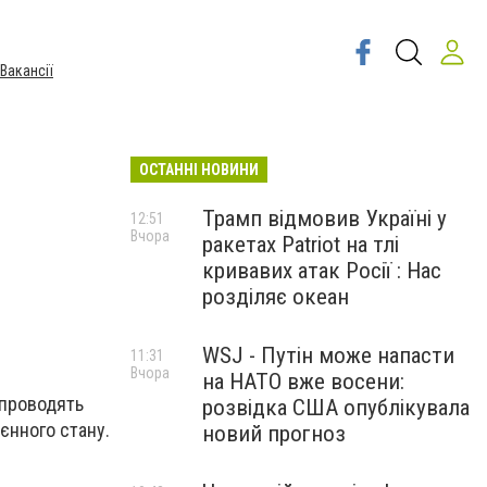
Вакансії
ОСТАННІ НОВИНИ
Трамп відмовив Україні у
12:51
Вчора
ракетах Patriot на тлі
кривавих атак Росії : Нас
розділяє океан
WSJ - Путін може напасти
11:31
Вчора
на НАТО вже восени:
, проводять
розвідка США опублікувала
єнного стану.
новий прогноз