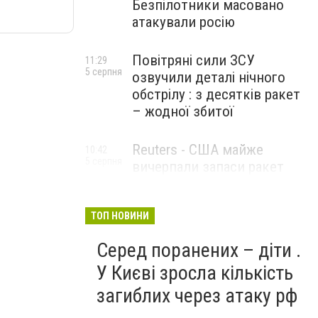
Безпілотники масовано
атакували росію
Повітряні сили ЗСУ
11:29
5 серпня
озвучили деталі нічного
обстрілу : з десятків ракет
– жодної збитої
Reuters - США майже
10:42
5 серпня
вичерпали запаси ракет
великої дальності
ТОП НОВИНИ
Серед поранених – діти .
У Києві зросла кількість
загиблих через атаку рф