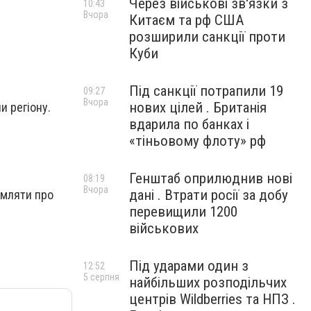
Через військові зв'язки з
10:43
Вчора
Китаєм та рф США
розширили санкції проти
Куби
Під санкції потрапили 19
09:27
Вчора
нових цілей . Британія
 регіону.
вдарила по банках і
«тіньовому флоту» рф
Генштаб оприлюднив нові
08:19
Вчора
дані . Втрати росії за добу
омляти про
перевищили 1200
військових
Під ударами один з
12:52
5 серпня
найбільших розподільчих
центрів Wildberries та НПЗ .