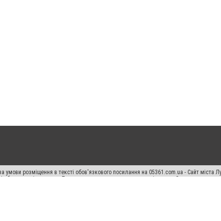
а умови розміщення в тексті обов'язкового посилання на 05361.com.ua - Сайт міста Л
сті або в якості джерела. Порушення виняткових прав переслідується Законом.
ський спецпроєкт", "Політичні новини", "Пресреліз", "PR", "Офіційно", "Політична рек
раншиза "CitySites"
Правила класифайд
Редакційна політика
Політика конфіденційн