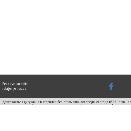
Реклама на сайті
rek@citysites.ua
Допускається цитування матеріалів без отримання попередньої згоди 05361.com.ua з
пошукових систем гіперпосилання на цитовані статті не нижче другого абзацу в тек
Матеріали з плашками "Новини компаній", "Промо", "Партнерський матеріал", "Партнер
Реклама на сайті
Ф