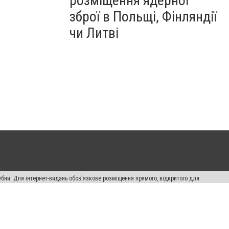
розміщення ядерної
зброї в Польщі, Фінляндії
чи Литві
убни. Для інтернет-видань обов'язкове розміщення прямого, відкритого для
лама" публікуються на правах реклами.
ості
Правила сайту