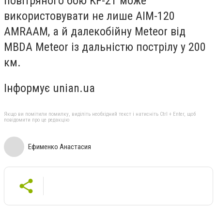
повітряного бою KF-21 може
використовувати не лише AIM-120
AMRAAM, а й далекобійну Meteor від
MBDA Meteor із дальністю пострілу у 200
км.
Інформує unian.ua
Якщо ви помітили помилку, виділіть необхідний текст і натисніть Ctrl + Enter, щоб
повідомити про це редакцію
Ефименко Анастасия