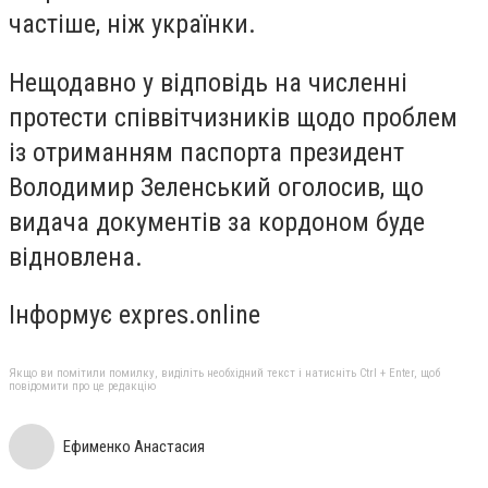
частіше, ніж українки.
Нещодавно у відповідь на численні
протести співвітчизників щодо проблем
із отриманням паспорта президент
Володимир Зеленський оголосив, що
видача документів за кордоном буде
відновлена.
Інформує expres.online
Якщо ви помітили помилку, виділіть необхідний текст і натисніть Ctrl + Enter, щоб
повідомити про це редакцію
Ефименко Анастасия