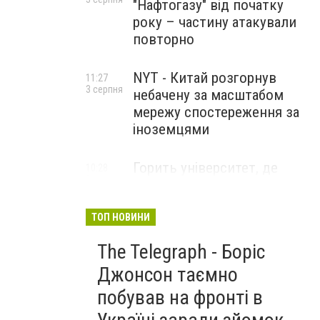
"Нафтогазу" від початку
року – частину атакували
повторно
NYT - Китай розгорнув
11:27
3 серпня
небачену за масштабом
мережу спостереження за
іноземцями
Горить університет, де
10:28
3 серпня
розробляли системи БПЛА .
Удар по Бєлгороду
ТОП НОВИНИ
The Telegraph - Боріс
Джонсон таємно
побував на фронті в