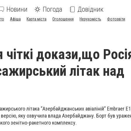
Новини
Погода
Довідник
ото
Афіша
Карта міста
Оголошення
Нерухомість
Фотозвіти
я чіткі докази,що Росі
сажирський літак над
сажирського літака “Азербайджанських авіаліній” Embraer E1
 версію, яку озвучила влада Азербайджану. Борт був ураже
кого зенітно-ракетного комплексу.