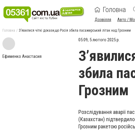
Головна
Дозвілля
Авто / М
Головна
З’явилися чіткі докази,що Росія збила пасажирський літак над Грозним
05:09, 5 лютого 2025 р.
З’явилис
Ефименко Анастасия
збила па
Грозним
Розслідування аварії па
(Казахстан) підтвердило
Грозним ракетою російсь