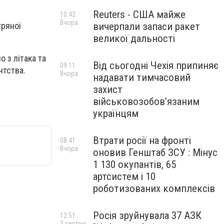
Reuters - США майже
10:42
Вчора
вичерпали запаси ракет
тряної
великої дальності
 з літака та
Від сьогодні Чехія припиняє
09:11
нтства.
Вчора
надавати тимчасовий
захист
військовозобов’язаним
українцям
Втрати росії на фронті
08:41
Вчора
оновив Генштаб ЗСУ : Мінус
1 130 окупантів, 65
артсистем і 10
роботизованих комплексів
Росія зруйнувала 37 АЗК
12:51
3 серпня