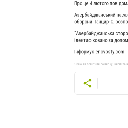
Про це 4 лютого повідом
Азербайджанський пасаж
оборони Панцир-С, розп
“Азербайджанська сторон
ідентифіковано за допом
Інформує
enovosty.com
Якщо ви помітили помилку, виділіть нео