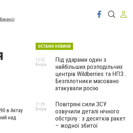
Вакансії
ОСТАННІ НОВИНИ
я
Під ударами один з
12:52
Вчора
найбільших розподільчих
центрів Wildberries та НПЗ .
Безпілотники масовано
атакували росію
Повітряні сили ЗСУ
11:29
Вчора
90 в Актау
озвучили деталі нічного
ний над
обстрілу : з десятків ракет
– жодної збитої