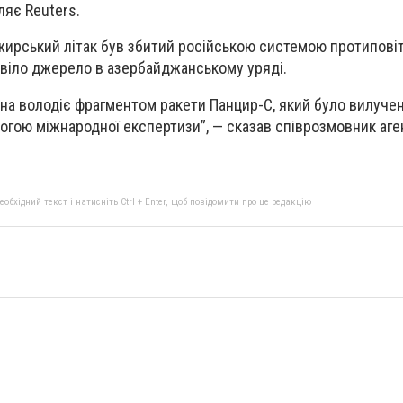
ляє Reuters.
ирський літак був збитий російською системою протипові
овіло джерело в азербайджанському уряді.
а володіє фрагментом ракети Панцир-С, який було вилучено
огою міжнародної експертизи”, — сказав співрозмовник аге
бхідний текст і натисніть Ctrl + Enter, щоб повідомити про це редакцію