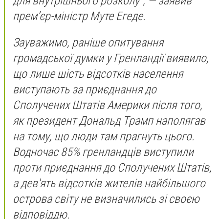
для внутрішнього розколу", — заявив
прем’єр-міністр Муте Егеде.
Зауважимо, раніше опитування
громадської думки у Гренландії виявило,
що лише шість відсотків населення
виступають за приєднання до
Сполучених Штатів Америки після того,
як президент Дональд Трамп наполягав
на тому, що люди там прагнуть цього.
Водночас 85% гренландців виступили
проти приєднання до Сполучених Штатів,
а дев'ять відсотків жителів найбільшого
острова світу не визначились зі своєю
відповіддю.