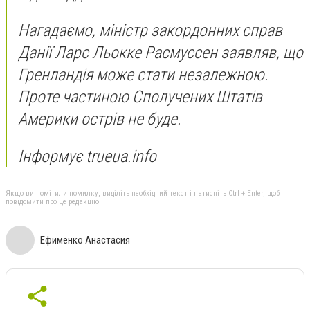
Нагадаємо, міністр закордонних справ
Данії Ларс Льокке Расмуссен заявляв, що
Гренландія може стати незалежною.
Проте частиною Сполучених Штатів
Америки острів не буде.
Інформує trueua.info
Якщо ви помітили помилку, виділіть необхідний текст і натисніть Ctrl + Enter, щоб
повідомити про це редакцію
Ефименко Анастасия