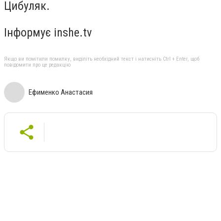
Цибуляк.
Інформує inshe.tv
Якщо ви помітили помилку, виділіть необхідний текст і натисніть Ctrl + Enter, щоб
повідомити про це редакцію
Ефименко Анастасия