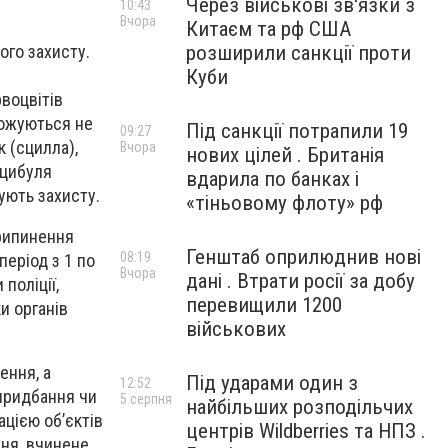
Через військові зв'язки з
10:43
Вчора
Китаєм та рф США
розширили санкції проти
ого захисту.
Куби
рвоцвітів
ножуються не
Під санкції потрапили 19
09:27
 (сцилла),
Вчора
нових цілей . Британія
 цибуля
вдарила по банках і
бують захисту.
«тіньовому флоту» рф
припинення
Генштаб оприлюднив нові
08:19
період з 1 по
Вчора
дані . Втрати росії за добу
поліції,
перевищили 1200
и органів
військових
ення, а
Під ударами один з
12:52
 придбання чи
5 серпня
найбільших розподільчих
ацією об’єктів
центрів Wildberries та НПЗ .
ння, вчинене