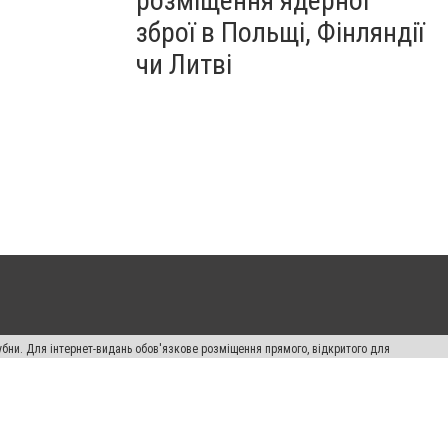
розміщення ядерної
зброї в Польщі, Фінляндії
чи Литві
убни. Для інтернет-видань обов'язкове розміщення прямого, відкритого для
лама" публікуються на правах реклами.
ості
Правила сайту