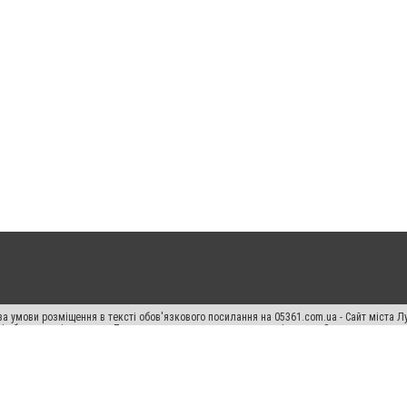
а умови розміщення в тексті обов'язкового посилання на 05361.com.ua - Сайт міста Л
сті або в якості джерела. Порушення виняткових прав переслідується Законом.
ський спецпроєкт", "Політичні новини", "Пресреліз", "PR", "Офіційно", "Політична рек
раншиза "CitySites"
Правила класифайд
Редакційна політика
Політика конфіденційн