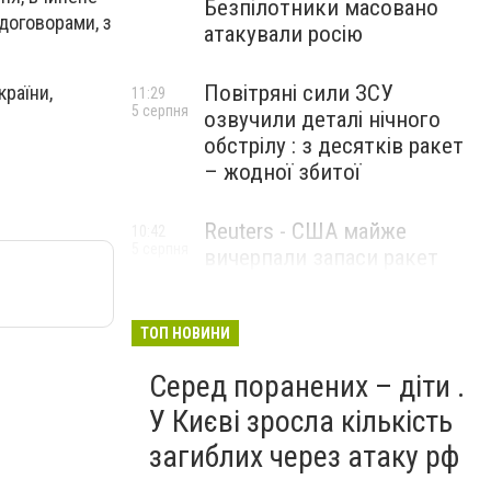
Безпілотники масовано
договорами, з
атакували росію
Повітряні сили ЗСУ
країни,
11:29
5 серпня
озвучили деталі нічного
обстрілу : з десятків ракет
– жодної збитої
Reuters - США майже
10:42
5 серпня
вичерпали запаси ракет
великої дальності
ТОП НОВИНИ
Серед поранених – діти .
У Києві зросла кількість
загиблих через атаку рф