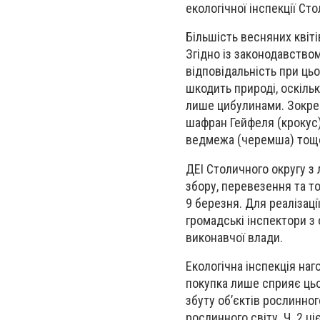
екологічної інспекції Ст
Більшість весняних квіті
Згідно із законодавство
відповідальність при цьом
шкодить природі, оскіл
лише цибулинами.
Зокре
шафран Гейфеля (крокус),
ведмежа (черемша) тощо,
ДЕІ Столичного округу з
збору, перевезення та т
9 березня. Для реалізаці
громадські інспектори з
виконавчої влади.
Екологічна інспекція наг
покупка лише сприяє ць
збуту об’єктів рослинног
рослинного світу. Ч. 2 ц