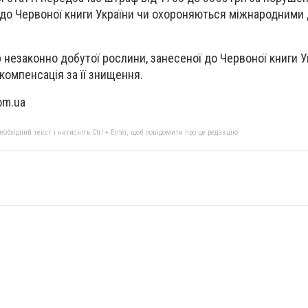
до Червоної книги України чи охороняються міжнародними 
 незаконно добутої рослини, занесеної до Червоної книги У
компенсація за її знищення.
om.ua
бхідний текст і натисніть Ctrl + Enter, щоб повідомити про це редакцію