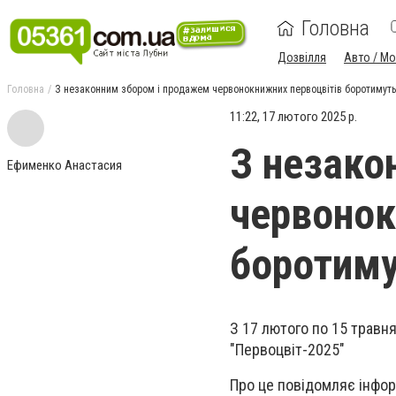
Головна
Дозвілля
Авто / М
Головна
З незаконним збором і продажем червонокнижних первоцвітів боротимуть
11:22, 17 лютого 2025 р.
З незако
Ефименко Анастасия
червонок
боротиму
З 17 лютого по 15 травня
"Первоцвіт-2025"
Про це повідомляє інфор