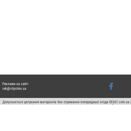
Реклама на сайті
rek@citysites.ua
Допускається цитування матеріалів без отримання попередньої згоди 05361.com.ua з
пошукових систем гіперпосилання на цитовані статті не нижче другого абзацу в тек
Матеріали з плашками "Новини компаній", "Промо", "Партнерський матеріал", "Партнер
Реклама на сайті
Ф