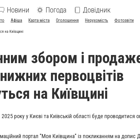
Новини
Погода
Довідник
ото
Афіша
Карта міста
Оголошення
Нерухомість
Фотозвіти
ся на Київщині
нним збором і продаж
нижних первоцвітів
ться на Київщині
 2025 року у Києві та Київській області буде проводитися о
маційний портал "Моя Київщина" із покликанням на допис 