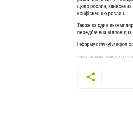
щодо рослин, занесених 
конфіскацією рослин.
Також за один екземпляр
передбачена відповідна 
Інформує mykyivregion.c
Якщо ви помітили помилку, виділіть нео