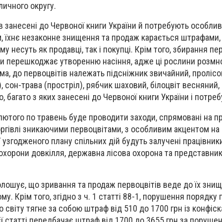
оличного округу.
в занесені до Червоної книги України й потребують особлив
м, їхнє незаконне знищення та продаж карається штрафами,
у несуть як продавці, так і покупці. Крім того, збирання пе
ьки перешкоджає утворенню насіння, адже ці рослини розм
ма, до первоцвітів належать підсніжник звичайний, пролісок
 сон-трава (простріл), рябчик шаховий, білоцвіт весняний,
 багато з яких занесені до Червоної книги України і потре
 лютого по травень буде проводити заходи, спрямовані на 
оргівлі зникаючими первоцвітами, з особливим акцентом на 
ї узгодженого плану спільних дій будуть залучені працівники 
 охорони довкілля, державна лісова охорона та представник
олошує, що зривання та продаж первоцвітів веде до їх знищ
ому.
Крім того, згідно з ч. 1 статті 88-1, порушення порядку
о світу тягне за собою штраф від 510 до 1700 грн із конфіск
ієї статті передбачає штраф від 1700 до 3655 грн за поруше