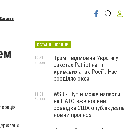
Вакансії
ОСТАННІ НОВИНИ
ем
Трамп відмовив Україні у
12:51
Вчора
ракетах Patriot на тлі
кривавих атак Росії : Нас
розділяє океан
WSJ - Путін може напасти
11:31
Вчора
на НАТО вже восени:
перація
розвідка США опублікувала
новий прогноз
Державної