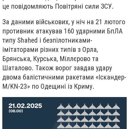
це
повідомляють
Повітряні сили ЗСУ.
За даними військових, у ніч на 21 лютого
противник атакував 160 ударними БпЛА
типу Shahed і безпілотниками-
імітаторами різних типів з Орла,
Брянська, Курська, Міллєрово та
Шаталово. Також ворог завдав удару
двома балістичними ракетами «Іскандер-
М/KN-23» по Одещині із Криму.