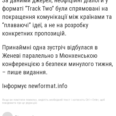
За даними джерел, неофіційні діалоги у
форматі “Track Two” були спрямовані на
покращення комунікації між країнами та
“плаваючі” ідеї, а не на розробку
конкретних пропозицій.
Принаймні одна зустріч відбулася в
Женеві паралельно з Мюнхенською
конференцією з безпеки минулого тижня,
– пише видання.
Інформує newformat.info
Якщо ви помітили помилку, виділіть необхідний текст і натисніть Ctrl + Enter, щоб
повідомити про це редакцію