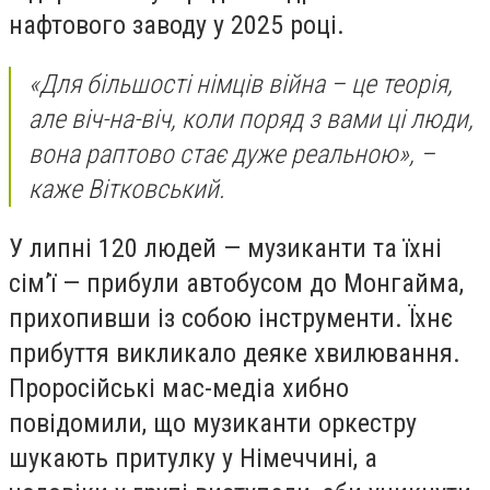
нафтового заводу у 2025 році.
«Для більшості німців війна – це теорія,
але віч-на-віч, коли поряд з вами ці люди,
вона раптово стає дуже реальною», –
каже Вітковський.
У липні 120 людей — музиканти та їхні
сім’ї — прибули автобусом до Монгайма,
прихопивши із собою інструменти. Їхнє
прибуття викликало деяке хвилювання.
Проросійські мас-медіа хибно
повідомили, що музиканти оркестру
шукають притулку у Німеччині, а