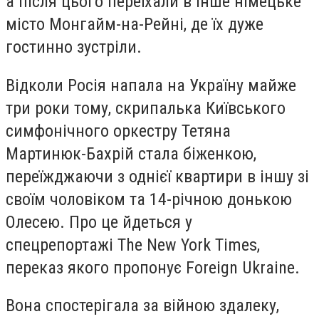
а після цього переїхали в інше німецьке
місто Монгайм-на-Рейні, де їх дуже
гостинно зустріли.
Відколи Росія напала на Україну майже
три роки тому, скрипалька Київського
симфонічного оркестру Тетяна
Мартинюк-Бахрій стала біженкою,
переїжджаючи з однієї квартири в іншу зі
своїм чоловіком та 14-річною донькою
Олесею. Про це йдеться у
спецрепортажі
The New York Times
,
переказ якого пропонує
Foreign Ukraine
.
Вона спостерігала за війною здалеку,