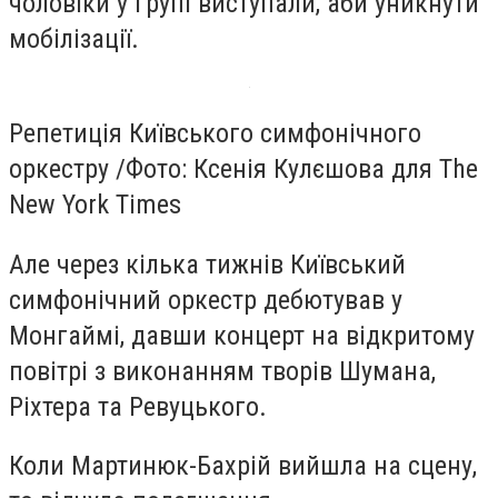
чоловіки у групі виступали, аби уникнути
мобілізації.
Репетиція Київського симфонічного
оркестру /
Фото: Ксенія Кулєшова для The
New York Times
Але через кілька тижнів Київський
симфонічний оркестр дебютував у
Монгаймі, давши концерт на відкритому
повітрі з виконанням творів Шумана,
Ріхтера та Ревуцького.
Коли Мартинюк-Бахрій вийшла на сцену,