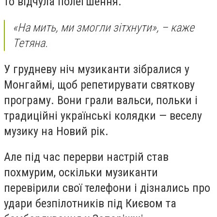
то відчула полегшення.
«На мить, ми змогли зітхнути», – каже
Тетяна.
У грудневу ніч музиканти зібралися у
Монгаймі, щоб репетирувати святкову
програму. Вони грали вальси, польки і
традиційні українські колядки — веселу
музику на Новий рік.
Але під час перерви настрій став
похмурим, оскільки музиканти
перевірили свої телефони і дізнались про
удари безпілотників під Києвом та