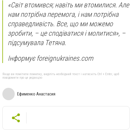
«Світ втомився; навіть ми втомилися. Але
нам потрібна перемога, і нам потрібна
справедливість. Все, що ми можемо
зробити, – це сподіватися і молитися», –
підсумувала Тетяна.
Інформує foreignukraines.com
Якщо ви помітили помилку, виділіть необхідний текст і натисніть Ctrl + Enter, щоб
повідомити про це редакцію
Ефименко Анастасия