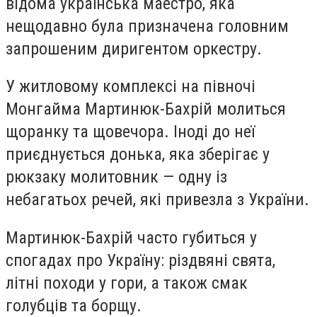
відома українська маестро, яка
нещодавно була призначена головним
запрошеним диригентом оркестру.
У житловому комплексі на півночі
Монгайма Мартинюк-Бахрій молиться
щоранку та щовечора. Іноді до неї
приєднується донька, яка зберігає у
рюкзаку молитовник — одну із
небагатьох речей, які привезла з України.
Мартинюк-Бахрій часто губиться у
спогадах про Україну: різдвяні свята,
літні походи у гори, а також смак
голубців та борщу.