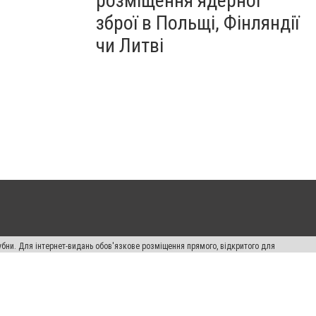
розміщення ядерної
зброї в Польщі, Фінляндії
чи Литві
убни. Для інтернет-видань обов'язкове розміщення прямого, відкритого для
лама" публікуються на правах реклами.
ості
Правила сайту