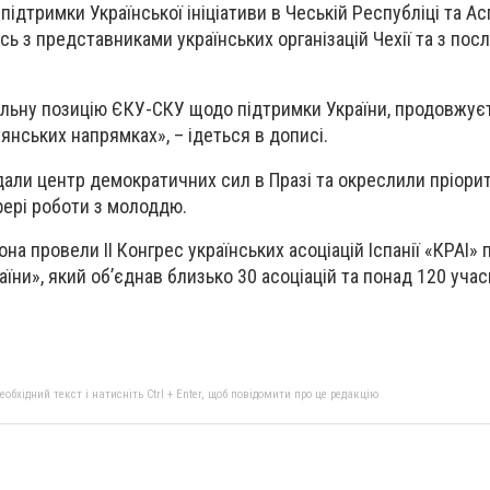
підтримки Української ініціативи в Чеській Республіці та Ас
ь з представниками українських організацій Чехії та з посл
альну позицію ЄКУ-СКУ щодо підтримки України, продовжує
янських напрямках», – ідеться в дописі.
али центр демократичних сил в Празі та окреслили пріори
фері роботи з молоддю.
она провели ІІ Конгрес українських асоціацій Іспанії «КРАІ» 
їни», який обʼєднав близько 30 асоціацій та понад 120 учасн
бхідний текст і натисніть Ctrl + Enter, щоб повідомити про це редакцію