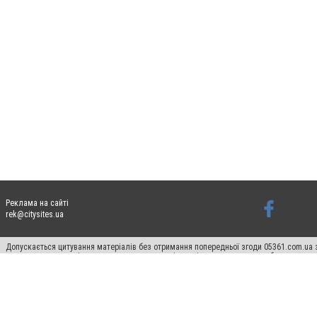
Реклама на сайті
rek@citysites.ua
Допускається цитування матеріалів без отримання попередньої згоди 05361.com.ua з
пошукових систем гіперпосилання на цитовані статті не нижче другого абзацу в тек
Матеріали з плашками "Новини компаній", "Промо", "Партнерський матеріал", "Партнер
Реклама на сайті
Ф