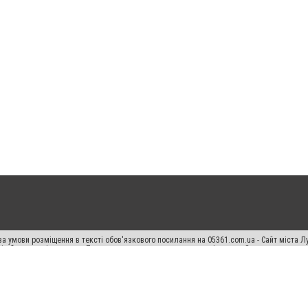
а умови розміщення в тексті обов'язкового посилання на 05361.com.ua - Сайт міста Л
сті або в якості джерела. Порушення виняткових прав переслідується Законом.
ський спецпроєкт", "Політичні новини", "Пресреліз", "PR", "Офіційно", "Політична рек
раншиза "CitySites"
Правила класифайд
Редакційна політика
Політика конфіденційн