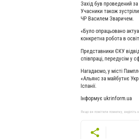
Захід був проведений за 
Учасники також зустрілис
ЧР Василем Зваричем.
«Було опрацьовано акту
конкретна робота в освіт
Представники ЄКУ відвід
співпраці, передусім у с
Нагадаємо, у місті Пампл
«Альянс за майбутнє Укра
Іспанії.
Інформує ukrinform.ua
Якщо ви помітили помилку, виділіть нео