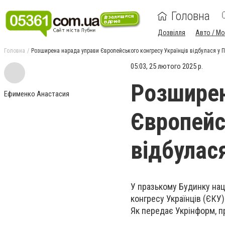
Головна
Дозвілля
Авто / М
Головна
Розширена нарада управи Європейського конгресу Українців відбулася у П
05:03, 25 лютого 2025 р.
Розширен
Ефименко Анастасия
Європейс
відбулася
У празькому Будинку на
конгресу Українців (ЄКУ)
Як передає Укрінформ, п