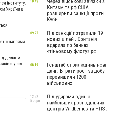
Через військові зв'язки з
10:43
пен інституту.
Китаєм та рф США
ом України в
розширили санкції проти
Куби
ться
Під санкції потрапили 19
09:27
нових цілей . Британія
тетні напрями
вдарила по банках і
«тіньовому флоту» рф
під девізом
иків з усієї
Генштаб оприлюднив нові
08:19
дані . Втрати росії за добу
перевищили 1200
військових
Під ударами один з
12:52
5 серпня
найбільших розподільчих
центрів Wildberries та НПЗ .