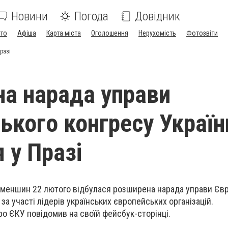
Новини
Погода
Довідник
ото
Афіша
Карта міста
Оголошення
Нерухомість
Фотозвіти
разі
а нарада управи
ького конгресу Україн
 у Празі
цменшин 22 лютого відбулася розширена нарада управи Єв
 за участі лідерів українських європейських організацій.
ро ЄКУ повідомив на своїй фейсбук-сторінці.