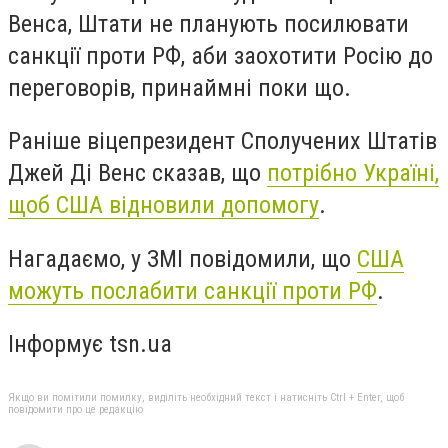
Венса, Штати не планують посилювати
санкції проти РФ, аби заохотити Росію до
переговорів, принаймні поки що.
Раніше віцепрезидент Сполучених Штатів
Джей Ді Венс сказав, що
потрібно Україні,
щоб США відновили допомогу
.
Нагадаємо, у ЗМІ повідомили, що
США
можуть послабити санкції проти РФ
.
Інформує tsn.ua
Якщо ви помітили помилку, виділіть необхідний текст і натисніть Ctrl + Enter, щоб
повідомити про це редакцію