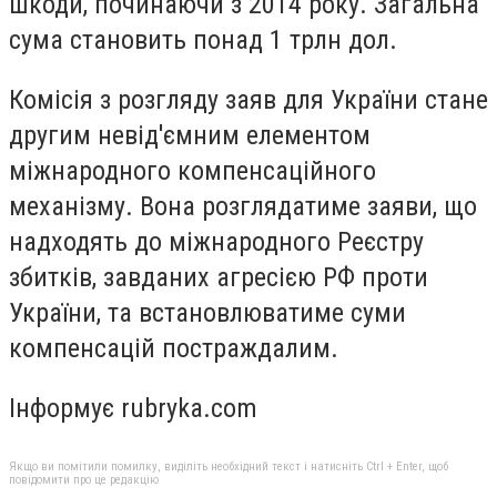
шкоди, починаючи з 2014 року. Загальна
сума становить понад 1 трлн дол.
Комісія з розгляду заяв для України стане
другим невід'ємним елементом
міжнародного компенсаційного
механізму. Вона розглядатиме заяви, що
надходять до міжнародного Реєстру
збитків, завданих агресією РФ проти
України, та встановлюватиме суми
компенсацій постраждалим.
Інформує rubryka.com
Якщо ви помітили помилку, виділіть необхідний текст і натисніть Ctrl + Enter, щоб
повідомити про це редакцію