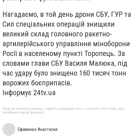
Нагадаємо, в той день дрони СБУ, ГУР та
Сил спеціальних операцій
знищили
великий склад
головного ракетно-
артилерійського управління міноборони
Росії в населеному пункті Торопець. За
словами глави СБУ Василя Малюка, під
час удару було знищено 160 тисяч тонн
ворожих боєприпасів.
Інформує 24tv.ua
Якщо ви помітили помилку, виділіть необхідний текст і натисніть Ctrl + Enter, щоб
повідомити про це редакцію
Ефименко Анастасия