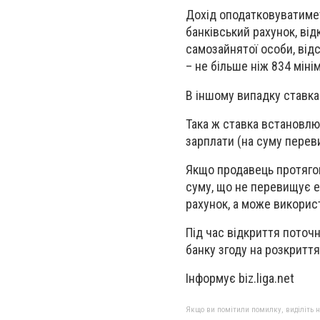
Дохід оподатковуватимет
банківський рахунок, від
самозайнятої особи, відс
– не більше ніж 834 міні
В іншому випадку ставка
Така ж ставка встановлю
зарплати (на суму перев
Якщо продавець протягом
суму, що не перевищує е
рахунок, а може використ
Під час відкриття поточ
банку згоду на розкриття
Інформує biz.liga.net
Якщо ви помітили помилку, виділіть нео