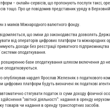
тформ – онлайн-сервісів, що пропонують послуги таксі, ор
сів тощо. Про це
повідомив
представник уряду в Верховній
ин з маяків Міжнародного валютного фонду.
відомляється, що зміни до законодавства дозволять Держ
увати від операторів цифрових платформ та міжнародних ор
отримують доходи без реєстрації приватного підприємництва
 системи оподаткування.
 розширенню бази оподаткування шляхом включення до не
 не оподатковуються.
го опублікував нардеп Ярослав Железняк з податкового ком
и цифрових платформ будуть визначені як податкові агенти
 автоматично стягувати податок із суми доходу фізичної ос
 здійснення "звітної діяльності": надання в оренду нерухом
жу товарів чи надання в оренду транспортних засобів.