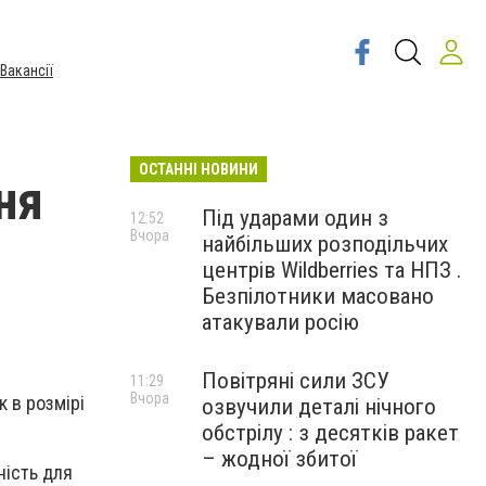
Вакансії
ОСТАННІ НОВИНИ
ня
Під ударами один з
12:52
Вчора
найбільших розподільчих
центрів Wildberries та НПЗ .
Безпілотники масовано
атакували росію
Повітряні сили ЗСУ
11:29
Вчора
к в розмірі
озвучили деталі нічного
обстрілу : з десятків ракет
– жодної збитої
ність для