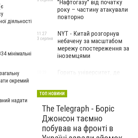
"Нафтогазу" від початку
(є
року – частину атакували
су
повторно
ної діяльності
NYT - Китай розгорнув
11:27
3 серпня
небачену за масштабом
мережу спостереження за
34 мінімальні
іноземцями
Горить університет, де
загальну
10:28
3 серпня
розробляли системи БПЛА .
вати окремий
Удар по Бєлгороду
ТОП НОВИНИ
заний надати
The Telegraph - Боріс
Джонсон таємно
побував на фронті в