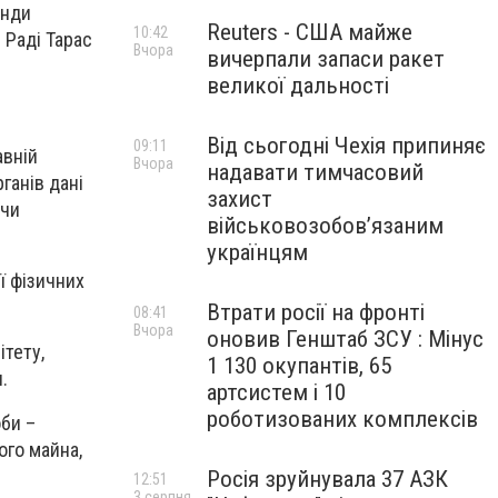
енди
Reuters - США майже
10:42
 Раді Тарас
Вчора
вичерпали запаси ракет
великої дальності
Від сьогодні Чехія припиняє
09:11
авній
Вчора
надавати тимчасовий
ганів дані
захист
 чи
військовозобов’язаним
українцям
ї фізичних
Втрати росії на фронті
08:41
Вчора
оновив Генштаб ЗСУ : Мінус
ітету,
1 130 окупантів, 65
.
артсистем і 10
роботизованих комплексів
оби –
ого майна,
Росія зруйнувала 37 АЗК
12:51
3 серпня