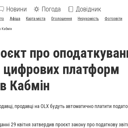
Новини
Погода
Довідник
ото
Афіша
Карта міста
Оголошення
Нерухомість
Фотозвіти
в Кабмін
оєкт про оподаткуван
з цифрових платформ
в Кабмін
одавці, продавці на OLX будуть автоматично платити подато
іданні 29 квітня затвердив проєкт закону про податкову звіт