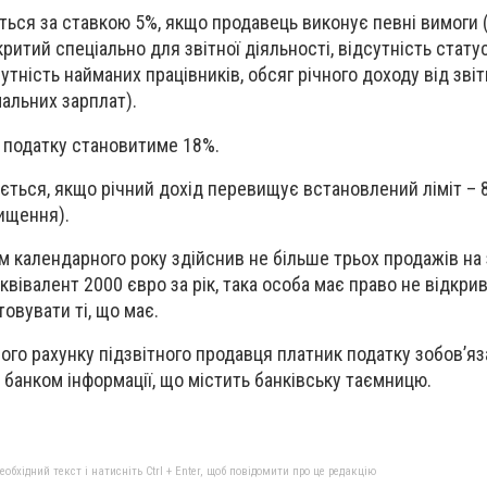
ься за ставкою 5%, якщо продавець виконує певні вимоги 
критий спеціально для звітної діяльності, відсутність стату
утність найманих працівників, обсяг річного доходу від звіт
мальних зарплат).
 податку становитиме 18%.
ється, якщо річний дохід перевищує встановлений ліміт – 8
ищення).
 календарного року здійснив не більше трьох продажів на 
квівалент 2000 євро за рік, така особа має право не відкри
овувати ті, що має.
ного рахунку підзвітного продавця платник податку зобов’я
 банком інформації, що містить банківську таємницю.
бхідний текст і натисніть Ctrl + Enter, щоб повідомити про це редакцію