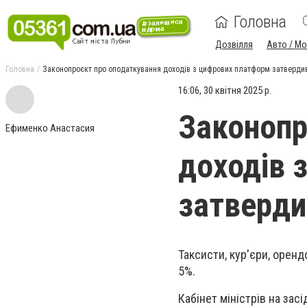
Головна
Дозвілля
Авто / М
Головна
Законопроєкт про оподаткування доходів з цифрових платформ затверди
16:06, 30 квітня 2025 р.
Законопр
Ефименко Анастасия
доходів 
затверди
Таксисти, кур'єри, оренд
5%.
Кабінет міністрів на зас