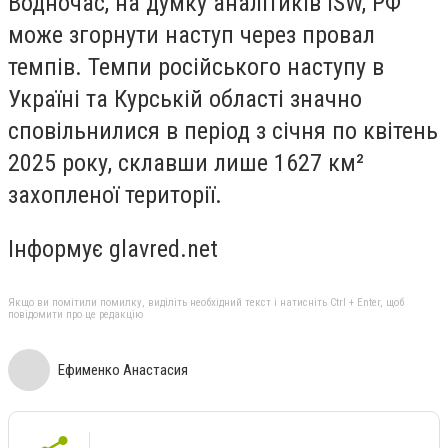
Водночас, на думку аналітиків ISW, РФ
може згорнути наступ через провал
темпів. Темпи російського наступу в
Україні та Курській області значно
сповільнилися в період з січня по квітень
2025 року, склавши лише 1627 км²
захопленої території.
Інформує glavred.net
Якщо ви помітили помилку, виділіть необхідний текст і натисніть Ctrl + Enter, щоб
повідомити про це редакцію
Ефименко Анастасия