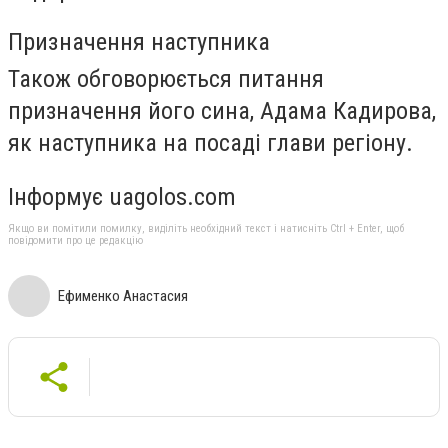
Призначення наступника
Також обговорюється питання
призначення його сина, Адама Кадирова,
як наступника на посаді глави регіону.
Інформує uagolos.com
Якщо ви помітили помилку, виділіть необхідний текст і натисніть Ctrl + Enter, щоб
повідомити про це редакцію
Ефименко Анастасия