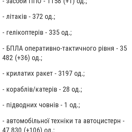
- засоби ППО - 1158 (+1) од.;
- літаків - 372 од.;
- гелікоптерів - 335 од.;
- БПЛА оперативно-тактичного рівня - 35
482 (+36) од.;
- крилатих ракет - 3197 од.;
- кораблів/катерів - 28 од.;
- підводних човнів - 1 од.;
- автомобільної техніки та автоцистерн -
47 830 (+106) од.;