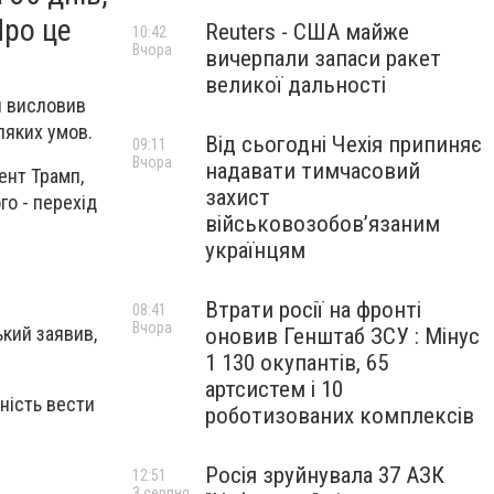
Про це
Reuters - США майже
10:42
Вчора
вичерпали запаси ракет
великої дальності
й висловив
ляких умов.
Від сьогодні Чехія припиняє
09:11
Вчора
надавати тимчасовий
ент Трамп,
захист
го - перехід
військовозобов’язаним
українцям
Втрати росії на фронті
08:41
Вчора
кий заявив,
оновив Генштаб ЗСУ : Мінус
1 130 окупантів, 65
артсистем і 10
вність
вести
роботизованих комплексів
Росія зруйнувала 37 АЗК
12:51
3 серпня