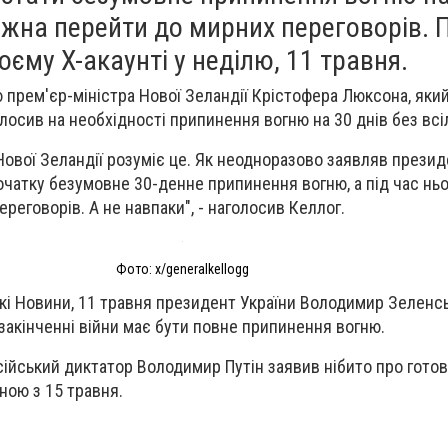
ожна перейти до мирних переговорів. 
оєму X-акаунті у неділю, 11 травня.
 прем'єр-міністра Нової Зеландії Крістофера Люксона, яки
олосив на необхідності припинення вогню на 30 днів без всі
Нової Зеландії розуміє це. Як неодноразово заявляв презид
очатку безумовне 30-денне припинення вогню, а під час ньо
реговорів. А не навпаки", - наголосив Келлог.
Фото: x/generalkellogg
кі Новини, 11 травня президент України Володимир Зеленсь
акінченні війни має бути
повне припинення вогню
.
сійський диктатор Володимир Путін заявив нібито про гото
ною з 15 травня.