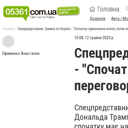
Головна
Дозвілля
Авто / М
Головна
Спецпредставник Трампа по Україні - "Спочатку припинення вогню, потім п
10:08, 12 травня 2025 р.
Спецпред
Ефименко Анастасия
- "Споча
перегово
Спецпредставни
Дональда Трампа
спочатку має на