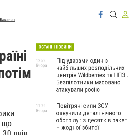
Вакансії
ОСТАННІ НОВИНИ
раїні
Під ударами один з
12:52
Вчора
найбільших розподільчих
потім
центрів Wildberries та НПЗ .
Безпілотники масовано
атакували росію
Повітряні сили ЗСУ
11:29
Вчора
рики
озвучили деталі нічного
обстрілу : з десятків ракет
, що
– жодної збитої
30 днів,