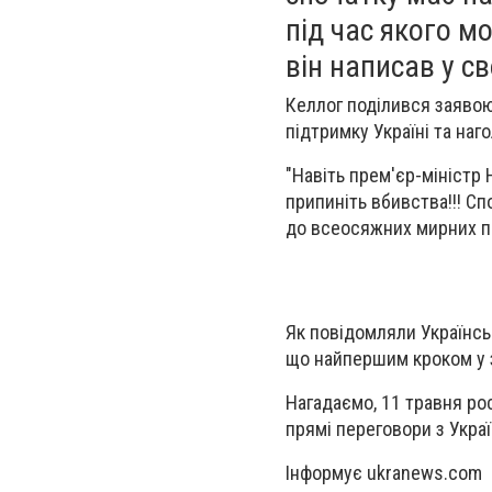
під час якого м
він написав у св
Келлог поділився заявою
підтримку Україні та наг
"Навіть прем'єр-міністр 
припиніть вбивства!!! Сп
до всеосяжних мирних пе
Як повідомляли Українсь
що найпершим кроком у з
Нагадаємо, 11 травня ро
прямі переговори
з Украї
Інформує
ukranews.com