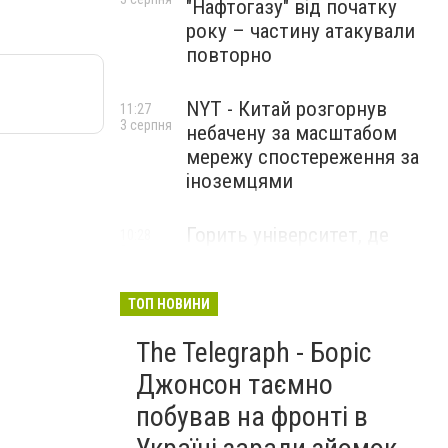
"Нафтогазу" від початку
року – частину атакували
повторно
NYT - Китай розгорнув
11:27
3 серпня
небачену за масштабом
мережу спостереження за
іноземцями
Горить університет, де
10:28
3 серпня
розробляли системи БПЛА .
Удар по Бєлгороду
ТОП НОВИНИ
The Telegraph - Боріс
Джонсон таємно
побував на фронті в