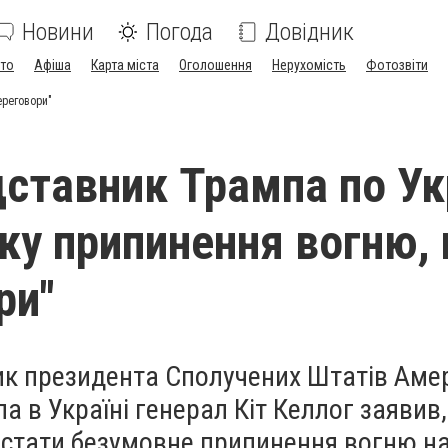
Новини
Погода
Довідник
ото
Афіша
Карта міста
Оголошення
Нерухомість
Фотозвіти
ереговори"
ставник Трампа по Ук
тку припинення вогню, 
ри"
к президента Сполучених Штатів Аме
 в Україні генерал Кіт Келлог заявив
стати безумовне припинення вогню на 