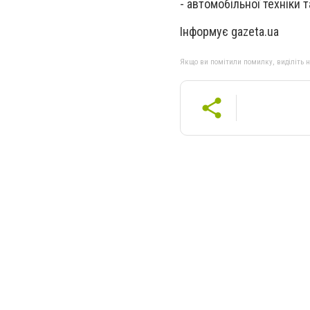
- автомобільної техніки т
Інформує gazeta.ua
Якщо ви помітили помилку, виділіть нео