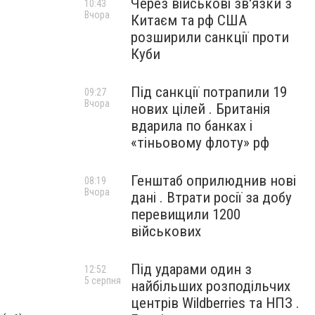
Через військові зв'язки з
10:43
Вчора
Китаєм та рф США
розширили санкції проти
Куби
Під санкції потрапили 19
09:27
Вчора
нових цілей . Британія
вдарила по банках і
«тіньовому флоту» рф
Генштаб оприлюднив нові
08:19
Вчора
дані . Втрати росії за добу
перевищили 1200
військових
Під ударами один з
12:52
5 серпня
найбільших розподільчих
центрів Wildberries та НПЗ .