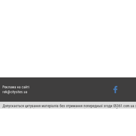
Реклама на сайті
rek@citysites.ua
Допускається цитування матеріалів без отримання попередньої згоди 05361.com.ua з
пошукових систем гіперпосилання на цитовані статті не нижче другого абзацу в тек
Матеріали з плашками "Новини компаній", "Промо", "Партнерський матеріал", "Партнер
Реклама на сайті
Ф