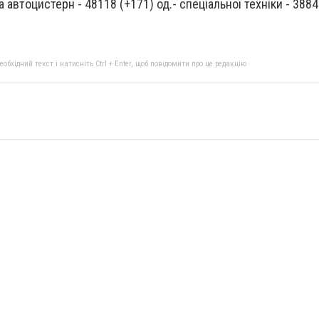
а автоцистерн - 48118 (+171) од.- спеціальної техніки - 3884 
бхідний текст і натисніть Ctrl + Enter, щоб повідомити про це редакцію