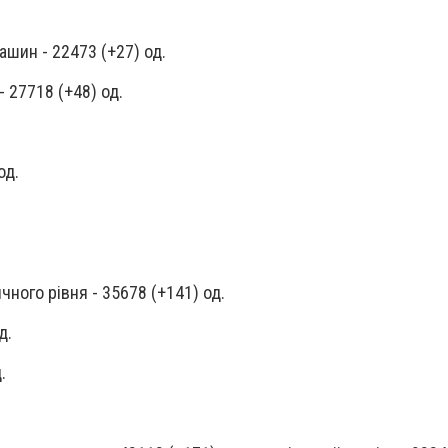
ашин - 22473 (+27) од.
- 27718 (+48) од.
од.
ного рівня - 35678 (+141) од.
д.
.