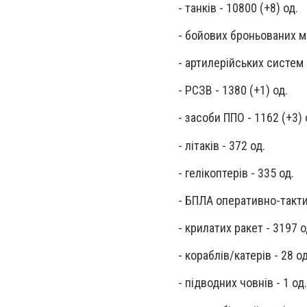
- танків - 10800 (+8) од.
- бойових броньованих м
- артилерійських систем 
- РСЗВ - 1380 (+1) од.
- засоби ППО - 1162 (+3) 
- літаків - 372 од.
- гелікоптерів - 335 од.
- БПЛА оперативно-тактич
- крилатих ракет - 3197 о
- кораблів/катерів - 28 од
- підводних човнів - 1 од.