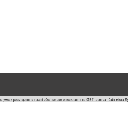
а умови розміщення в тексті обов'язкового посилання на 05361.com.ua - Сайт міста Л
сті або в якості джерела. Порушення виняткових прав переслідується Законом.
ський спецпроєкт", "Політичні новини", "Пресреліз", "PR", "Офіційно", "Політична рек
раншиза "CitySites"
Правила класифайд
Редакційна політика
Політика конфіденційн