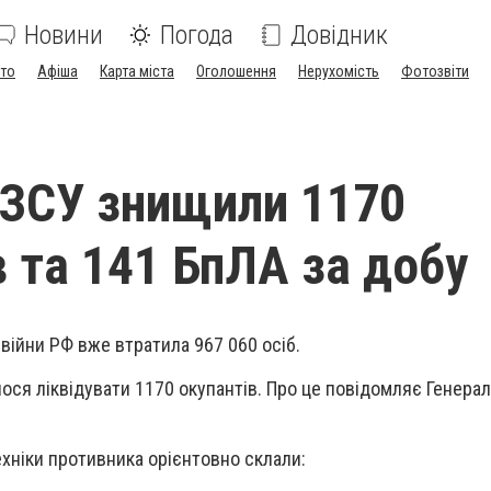
Новини
Погода
Довідник
ото
Афіша
Карта міста
Оголошення
Нерухомість
Фотозвіти
ЗСУ знищили 1170
в та 141 БпЛА за добу
війни РФ вже втратила 967 060 осіб.
ося ліквідувати 1170 окупантів. Про це повідомляє Генера
ехніки противника орієнтовно склали: