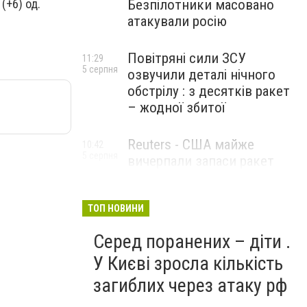
(+6) од.
Безпілотники масовано
атакували росію
Повітряні сили ЗСУ
11:29
5 серпня
озвучили деталі нічного
обстрілу : з десятків ракет
– жодної збитої
Reuters - США майже
10:42
5 серпня
вичерпали запаси ракет
великої дальності
ТОП НОВИНИ
Серед поранених – діти .
У Києві зросла кількість
загиблих через атаку рф