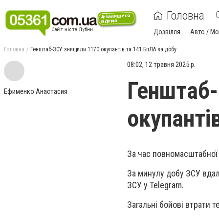
Головна
Дозвілля
Авто / М
Головна
Генштаб-ЗСУ знищили 1170 окупантів та 141 БпЛА за добу
08:02, 12 травня 2025 р.
Генштаб-
Ефименко Анастасия
окупанті
За час повномасштабної 
За минулу добу ЗСУ вдал
ЗСУ у Telegram.
Загальні бойові втрати т