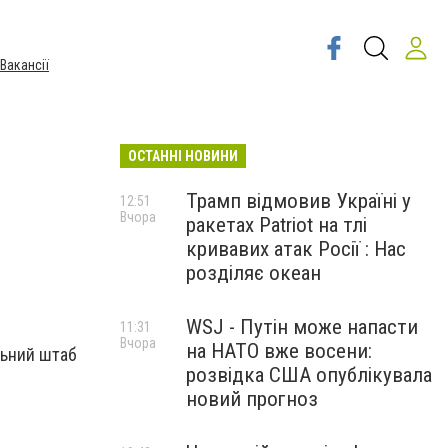
Вакансії
ОСТАННІ НОВИНИ
Трамп відмовив Україні у
12:51
Вчора
ракетах Patriot на тлі
кривавих атак Росії : Нас
розділяє океан
WSJ - Путін може напасти
11:31
Вчора
на НАТО вже восени:
льний штаб
розвідка США опублікувала
новий прогноз