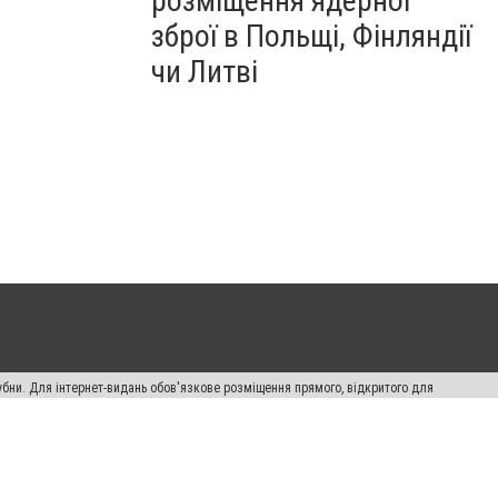
розміщення ядерної
зброї в Польщі, Фінляндії
чи Литві
убни. Для інтернет-видань обов'язкове розміщення прямого, відкритого для
лама" публікуються на правах реклами.
ості
Правила сайту