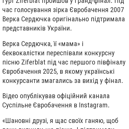
гурт Ziferblat пройшов у гранд-фінал. Під
час голосування зірка Євробачення 2007
Верка Сердючка оригінально підтримала
представників України.
Верка Сердючка, її «мама» і
беквокалістки переспівали конкурсну
пісню Ziferblat під час першого півфіналу
Євробачення 2025, в якому українські
конкурсанти змагались за вихід у фінал.
Відео опублікував офіційний канала
Суспільне Євробачення в Instagram.
«
Шановні друзі, я щас своїх ганяю, щоб