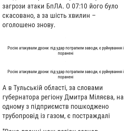
загрози атаки БпЛА. О 07:10 його було
скасовано, а за шість хвилин –
оголошено знову.
Росію атакували дрони: під удар потрапили заводи, є руйнування і
поранені
Росію атакували дрони: під удар потрапили заводи, є руйнування і
поранені
А в Тульській області, за словами
губернатора регіону Дмитра Міляєва, на
одному з підприємств пошкоджено
трубопровід із газом, є постраждалі