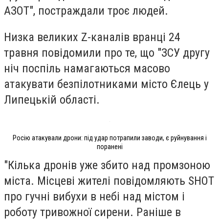
АЗОТ", постраждали троє людей.
Низка великих Z-каналів вранці 24
травня повідомили про те, що "ЗСУ другу
ніч поспіль намагаються масово
атакувати безпілотниками місто Єлець у
Липецькій області.
Росію атакували дрони: під удар потрапили заводи, є руйнування і
поранені
"Кілька дронів уже збито над промзоною
міста. Місцеві жителі повідомляють SHOT
про гучні вибухи в небі над містом і
роботу тривожної сирени. Раніше в