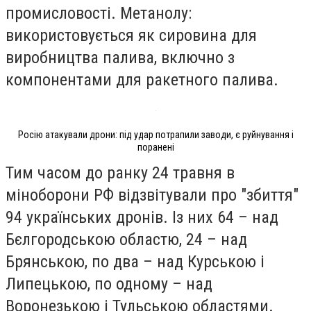
промисловості. Метанолу:
використовується як сировина для
виробництва палива, включно з
компонентами для ракетного палива.
Росію атакували дрони: під удар потрапили заводи, є руйнування і
поранені
Тим часом до ранку 24 травня в
міноборони РФ відзвітували про "збиття"
94 українських дронів. Із них 64 – над
Бєлгородською областю, 24 – над
Брянською, по два – над Курською і
Липецькою, по одному – над
Воронезькою і Тульською областями.