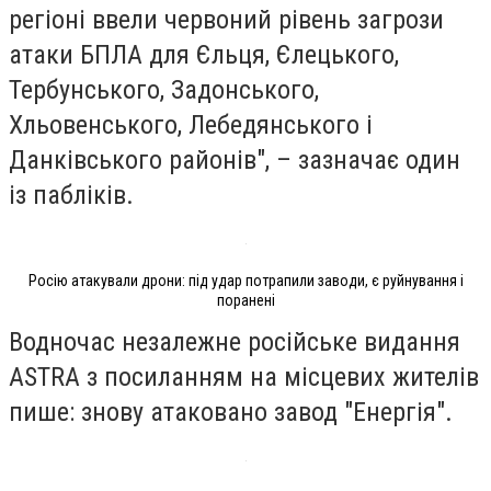
регіоні ввели червоний рівень загрози
атаки БПЛА для Єльця, Єлецького,
Тербунського, Задонського,
Хльовенського, Лебедянського і
Данківського районів", – зазначає один
із пабліків.
Росію атакували дрони: під удар потрапили заводи, є руйнування і
поранені
Водночас незалежне російське видання
ASTRA з посиланням на місцевих жителів
пише: знову атаковано завод "Енергія".