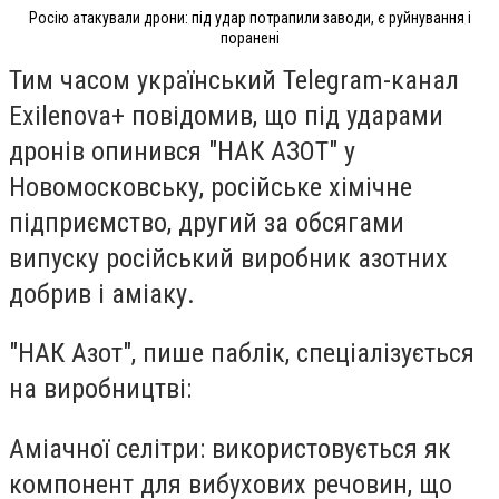
Росію атакували дрони: під удар потрапили заводи, є руйнування і
поранені
Тим часом український Telegram-канал
Exilenova+ повідомив, що під ударами
дронів опинився "НАК АЗОТ" у
Новомосковську, російське хімічне
підприємство, другий за обсягами
випуску російський виробник азотних
добрив і аміаку.
"НАК Азот", пише паблік, спеціалізується
на виробництві:
Аміачної селітри: використовується як
компонент для вибухових речовин, що