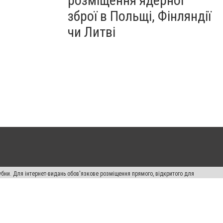
розміщення ядерної
зброї в Польщі, Фінляндії
чи Литві
убни. Для інтернет-видань обов'язкове розміщення прямого, відкритого для
лама" публікуються на правах реклами.
ості
Правила сайту