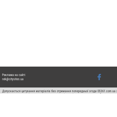
Реклама на сайті
rek@citysites.ua
Допускається цитування матеріалів без отримання попередньої згоди 05361.com.ua з
пошукових систем гіперпосилання на цитовані статті не нижче другого абзацу в тек
Матеріали з плашками "Новини компаній", "Промо", "Партнерський матеріал", "Партнер
Реклама на сайті
Ф