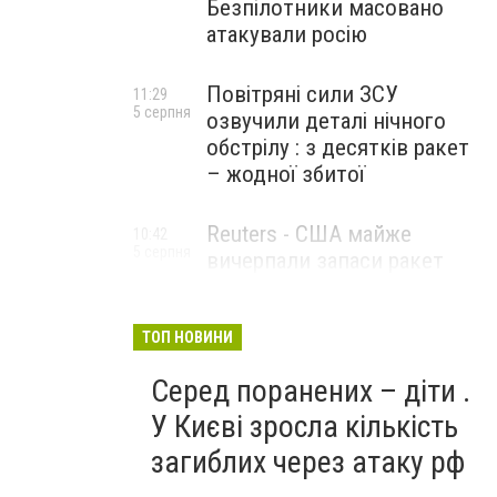
Безпілотники масовано
атакували росію
Повітряні сили ЗСУ
11:29
5 серпня
озвучили деталі нічного
обстрілу : з десятків ракет
– жодної збитої
Reuters - США майже
10:42
5 серпня
вичерпали запаси ракет
великої дальності
ТОП НОВИНИ
Серед поранених – діти .
У Києві зросла кількість
загиблих через атаку рф