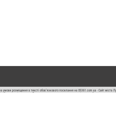
а умови розміщення в тексті обов'язкового посилання на 05361.com.ua - Сайт міста Л
сті або в якості джерела. Порушення виняткових прав переслідується Законом.
ський спецпроєкт", "Політичні новини", "Пресреліз", "PR", "Офіційно", "Політична рек
раншиза "CitySites"
Правила класифайд
Редакційна політика
Політика конфіденційн