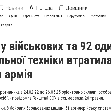
Новини
Погода
Довідник
ото
Афіша
Карта міста
Оголошення
Нерухомість
Фотозвіти
ська армія
у військових та 92 од
льної техніки втратил
а армія
противника з 24.02.22 по 26.05.25 орієнтовно склали: особо
осіб", - повідомив Генштаб ЗСУ в соцмережах 26 травня.
ки, 8 бойових броньованих машин, 51 артилерійську систем