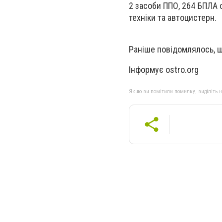
2 засоби ППО, 264 БПЛА о
техніки та автоцистерн.
Раніше повідомлялось, щ
Інформує ostro.org
Якщо ви помітили помилку, виділіть нео