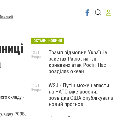
Вакансії
ОСТАННІ НОВИНИ
иниці
Трамп відмовив Україні у
12:51
Вчора
ракетах Patriot на тлі
а
кривавих атак Росії : Нас
розділяє океан
WSJ - Путін може напасти
11:31
Вчора
на НАТО вже восени:
вого складу -
розвідка США опублікувала
новий прогноз
у, одну РСЗВ,