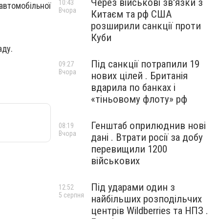
Через військові зв'язки з
10:43
 автомобільної
Вчора
Китаєм та рф США
розширили санкції проти
Куби
аду.
Під санкції потрапили 19
09:27
Вчора
нових цілей . Британія
вдарила по банках і
«тіньовому флоту» рф
Генштаб оприлюднив нові
08:19
Вчора
дані . Втрати росії за добу
перевищили 1200
військових
Під ударами один з
12:52
5 серпня
найбільших розподільчих
центрів Wildberries та НПЗ .