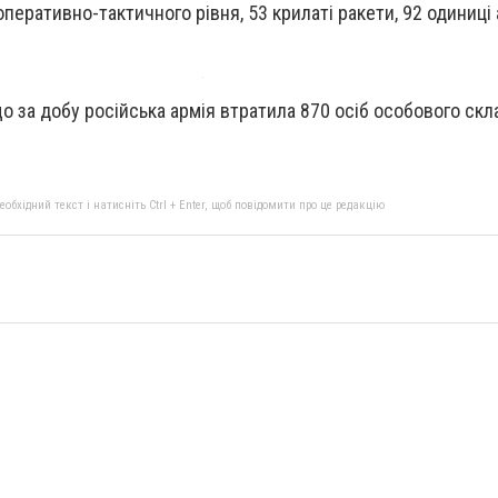
перативно-тактичного рівня, 53 крилаті ракети, 92 одиниці
о за добу російська армія втратила 870 осіб особового скл
бхідний текст і натисніть Ctrl + Enter, щоб повідомити про це редакцію