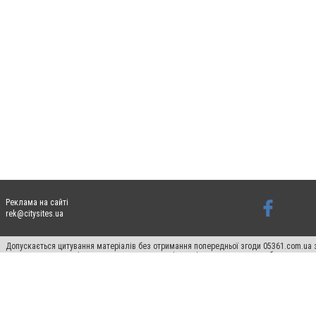
Реклама на сайті
rek@citysites.ua
Допускається цитування матеріалів без отримання попередньої згоди 05361.com.ua з
пошукових систем гіперпосилання на цитовані статті не нижче другого абзацу в тек
Матеріали з плашками "Новини компаній", "Промо", "Партнерський матеріал", "Партнер
Реклама на сайті
Ф