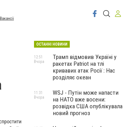
Вакансії
ОСТАННІ НОВИНИ
Трамп відмовив Україні у
12:51
Вчора
ракетах Patriot на тлі
кривавих атак Росії : Нас
розділяє океан
а
WSJ - Путін може напасти
11:31
Вчора
на НАТО вже восени:
розвідка США опублікувала
новий прогноз
 спростити