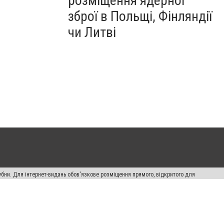
розміщення ядерної
зброї в Польщі, Фінляндії
чи Литві
убни. Для інтернет-видань обов'язкове розміщення прямого, відкритого для
лама" публікуються на правах реклами.
ості
Правила сайту