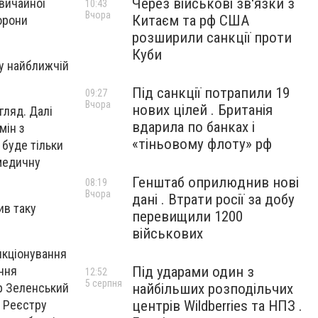
Через військові зв'язки з
вичайної
10:43
Вчора
Китаєм та рф США
орони
розширили санкції проти
Куби
 у найближчій
Під санкції потрапили 19
09:27
Вчора
нових цілей . Британія
гляд. Далі
вдарила по банках і
мін з
«тіньовому флоту» рф
 буде тільки
 медичну
Генштаб оприлюднив нові
08:19
Вчора
дані . Втрати росії за добу
ив таку
перевищили 1200
військових
нкціонування
ння
Під ударами один з
12:52
5 серпня
ир Зеленський
найбільших розподільчих
о Реєстру
центрів Wildberries та НПЗ .