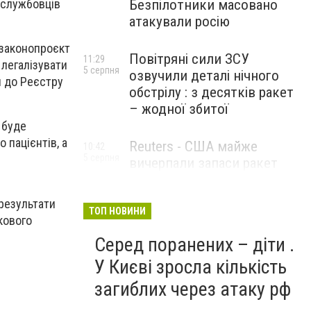
ослужбовців
Безпілотники масовано
атакували росію
 законопроєкт
Повітряні сили ЗСУ
11:29
 легалізувати
5 серпня
озвучили деталі нічного
и до Реєстру
обстрілу : з десятків ракет
– жодної збитої
 буде
 пацієнтів, а
Reuters - США майже
10:42
5 серпня
вичерпали запаси ракет
великої дальності
 результати
ТОП НОВИНИ
кового
Серед поранених – діти .
У Києві зросла кількість
загиблих через атаку рф