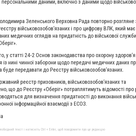
їх персональними даними, включно з даними щодо військов
Володимира Зеленського Верховна Рада повторно розгляне
єстру військовозобов’язаних і про цифрову ВЛК, який має
них медичних оглядів на придатність до військової служб
Оберіг».
о, у статті 24-2 Основ законодавства про охорону здоров’я
із нині чинної заборони щодо передачі медичних даних про
а буде передавати до Реєстру військовозобов’язаних.
ржавний реєстр призовників, військовозобов’язаних та
ено, що до Реєстру «Оберіг» потраплятимуть відомості про
роводяться для визначення придатності до виконання війсь
онної інформаційної взаємодії з ЕСОЗ.
ia
бхідний текст і натисніть Ctrl + Enter, щоб повідомити про це редакцію