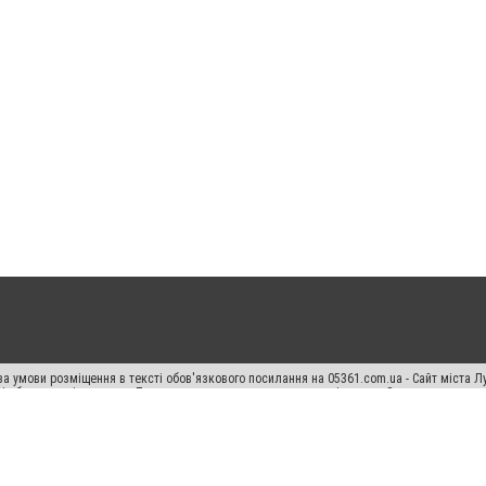
а умови розміщення в тексті обов'язкового посилання на 05361.com.ua - Сайт міста Л
сті або в якості джерела. Порушення виняткових прав переслідується Законом.
ський спецпроєкт", "Політичні новини", "Пресреліз", "PR", "Офіційно", "Політична рек
раншиза "CitySites"
Правила класифайд
Редакційна політика
Політика конфіденційн