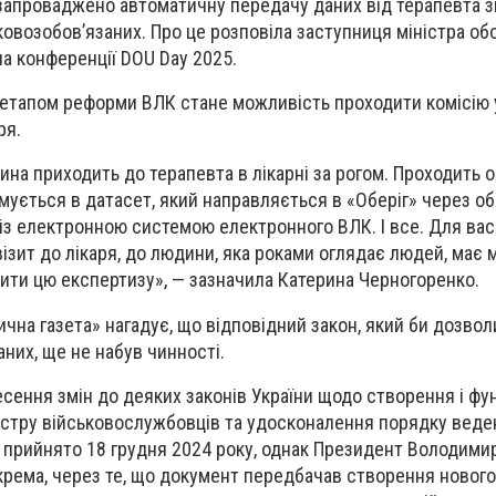
запроваджено автоматичну передачу даних від терапевта з
ьковозобов’язаних. Про це розповіла заступниця міністра об
а конференції DOU Day 2025.
м етапом реформи ВЛК стане можливість проходити комісію
аря.
на приходить до терапевта в лікарні за рогом. Проходить о
ується в датасет, який направляється в «Оберіг» через об
з електронною системою електронного ВЛК. І все. Для вас
візит до лікаря, до людини, яка роками оглядає людей, має
дити цю експертизу», — зазначила Катерина Черногоренко.
на газета» нагадує, що відповідний закон, який би дозвол
них, ще не набув чинності.
сення змін до деяких законів України щодо створення і фу
стру військовослужбовців та удосконалення порядку веде
о прийнято 18 грудня 2024 року, однак Президент Володим
окрема, через те, що документ передбачав створення новог