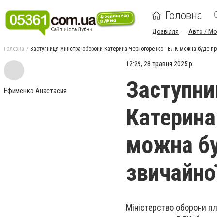
Головна
Дозвілля
Авто / М
Головна
Заступниця міністра оборони Катерина Черногоренко - ВЛК можна буде про
12:29, 28 травня 2025 р.
Заступни
Ефименко Анастасия
Катерина
можна бу
звичайної
Міністерство оборони п