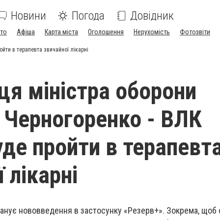
Новини
Погода
Довідник
ото
Афіша
Карта міста
Оголошення
Нерухомість
Фотозвіти
йти в терапевта звичайної лікарні
ця міністра оборони
 Черногоренко - ВЛК
де пройти в терапевт
 лікарні
ланує нововведення в застосунку «Резерв+». Зокрема, щоб