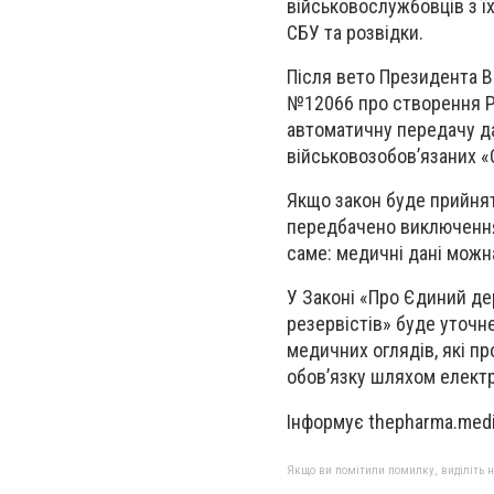
військовослужбовців з 
СБУ та розвідки.
Після вето Президента 
№12066 про створення Ре
автоматичну передачу да
військовозобов’язаних «
Якщо закон буде прийнят
передбачено виключення 
саме: медичні дані можн
У Законі «Про Єдиний де
резервістів» буде уточн
медичних оглядів, які п
обов’язку шляхом електр
Інформує thepharma.med
Якщо ви помітили помилку, виділіть нео