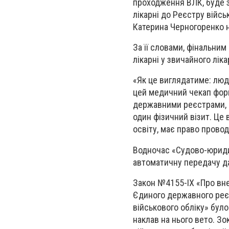
проходження ВЛК, буде 
лікарні до Реєстру війс
Катерина Черногоренко н
За її словами, фінальни
лікарні у звичайного лік
«Як це виглядатиме: люди
цей медичний чекап форм
державними реєстрами, і
один фізичний візит. Це 
освіту, має право прово
Водночас «Судово-юридич
автоматичну передачу да
Закон №4155-IX «Про вне
Єдиного державного реє
військового обліку» бул
наклав на нього вето. З