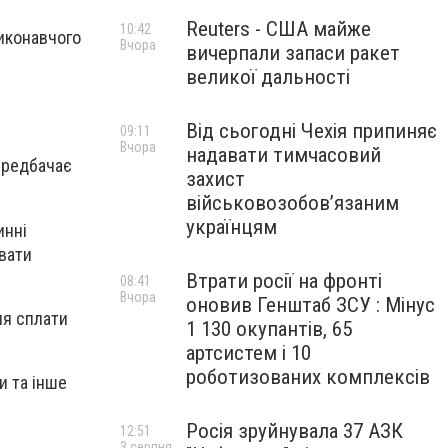
Reuters - США майже
10:42
иконавчого
Вчора
вичерпали запаси ракет
великої дальності
Від сьогодні Чехія припиняє
09:11
Вчора
надавати тимчасовий
передбачає
захист
військовозобов’язаним
українцям
инні
вати
Втрати росії на фронті
08:41
Вчора
оновив Генштаб ЗСУ : Мінус
ля сплати
1 130 окупантів, 65
артсистем і 10
роботизованих комплексів
и та інше
Росія зруйнувала 37 АЗК
12:51
3 серпня