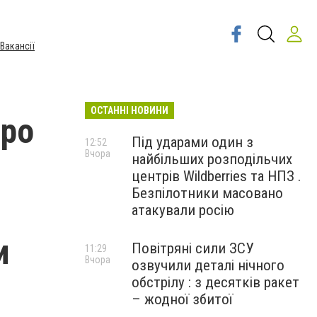
Вакансії
ОСТАННІ НОВИНИ
про
Під ударами один з
12:52
Вчора
найбільших розподільчих
центрів Wildberries та НПЗ .
Безпілотники масовано
атакували росію
и
Повітряні сили ЗСУ
11:29
Вчора
озвучили деталі нічного
обстрілу : з десятків ракет
– жодної збитої