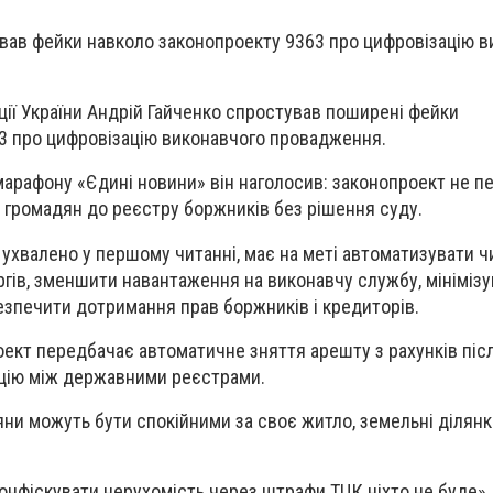
вав фейки навколо законопроекту 9363 про цифровізацію в
ції України Андрій Гайченко спростував поширені фейки
3 про цифровізацію виконавчого провадження.
емарафону «Єдині новини» він наголосив: законопроект не 
громадян до реєстру боржників без рішення суду.
 ухвалено у першому читанні, має на меті автоматизувати ч
гів, зменшити навантаження на виконавчу службу, мінімізу
безпечити дотримання прав боржників і кредиторів.
оект передбачає автоматичне зняття арешту з рахунків піс
ацію між державними реєстрами.
яни можуть бути спокійними за своє житло, земельні ділянк
конфіскувати нерухомість через штрафи ТЦК ніхто не буде».