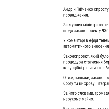
Андрій Гайченко спросту
провадження.
Заступник міністра юсти
щодо законопроекту 936
У коментарі в ефірі тел
автоматичного внесення 
Законопроект, який було
процедури стягнення бор
корупційні ризики та за
Отже, навпаки, законопр
боргу та цифрову інтегр
За його словами, громад
нерухоме майно.
Він зазначив, що ніхто «