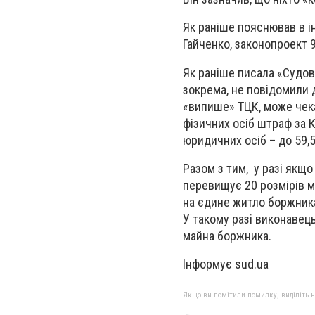
Як раніше пояснював в і
Гайченко, законопроект 9
Як раніше писала «Судово
зокрема, не повідомили д
«випише» ТЦК, може чека
фізичних осіб штраф за 
юридичних осіб – до 59,5
Разом з тим, у разі якщ
перевищує 20 розмірів мі
на єдине житло боржника
У такому разі виконавец
майна боржника.
Інформує sud.ua
Якщо ви помітили помилку, виділіть нео