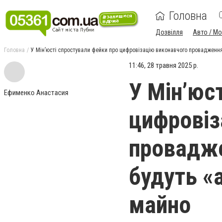
Головна
Дозвілля
Авто / М
Головна
У Мін’юсті спростували фейки про цифровізацію виконавчого провадження
11:46, 28 травня 2025 р.
У Мін’юс
Ефименко Анастасия
цифровіз
провадже
будуть «
майно