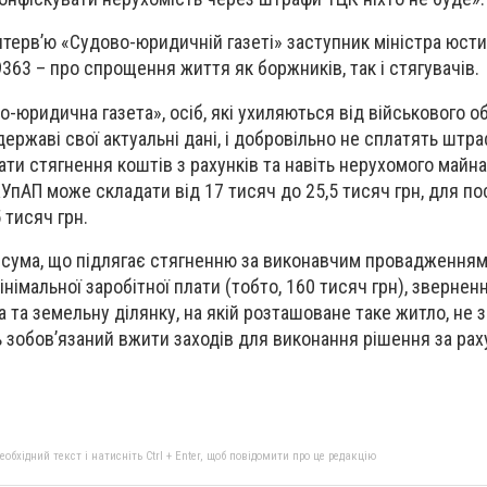
нтерв’ю «Судово-юридичній газеті» заступник міністра юсти
363 – про спрощення життя як боржників, так і стягувачів.
-юридична газета», осіб, які ухиляються від військового об
ержаві свої актуальні дані, і добровільно не сплатять штраф
ти стягнення коштів з рахунків та навіть нерухомого майна
КУпАП може складати від 17 тисяч до 25,5 тисяч грн, для п
 тисяч грн.
о сума, що підлягає стягненню за виконавчим провадженням
німальної заробітної плати (тобто, 160 тисяч грн), звернен
 та земельну ділянку, на якій розташоване таке житло, не 
ь зобов’язаний вжити заходів для виконання рішення за рах
бхідний текст і натисніть Ctrl + Enter, щоб повідомити про це редакцію