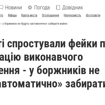
Новини
Погода
Довідник
ото
Афіша
Карта міста
Оголошення
Нерухомість
Фотозвіти
 - у боржників не будуть «автоматично» забирати майно
ті спростували фейки 
ацію виконавчого
ння - у боржників не
автоматично» забират