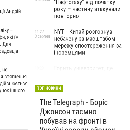
"Нафтогазу" від початку
року – частину атакували
ції Андрій
повторно
ліку –
NYT - Китай розгорнув
11:27
и, які їм
3 серпня
небачену за масштабом
. Для
мережу спостереження за
осадовців
іноземцями
Горить університет, де
10:28
, не
3 серпня
розробляли системи БПЛА .
ня стягнення
Удар по Бєлгороду
здійснюється.
ТОП НОВИНИ
унок іншого
The Telegraph - Боріс
Джонсон таємно
побував на фронті в