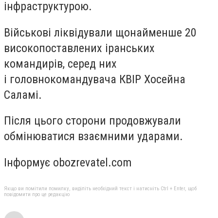
інфраструктурою.
Військові ліквідували щонайменше 20
високопоставлених іранських
командирів, серед них
і головнокомандувача КВІР Хосейна
Саламі.
Після цього сторони продовжували
обмінюватися взаємними ударами.
Інформує obozrevatel.com
Якщо ви помітили помилку, виділіть необхідний текст і натисніть Ctrl + Enter, щоб
повідомити про це редакцію