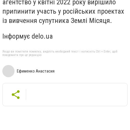
агентство
у квітні 2022 року
вирішило
припинити участь у російських проектах
із вивчення супутника Землі Місяця.
Інформує delo.ua
Якщо ви помітили помилку, виділіть необхідний текст і натисніть Ctrl + Enter, щоб
повідомити про це редакцію
Ефименко Анастасия