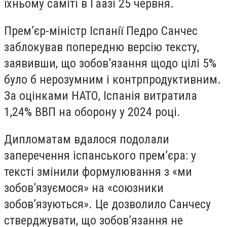
їхньому саміті в Гаазі 25 червня.
Премʼєр-міністр Іспанії Педро Санчес
заблокував попередню версію тексту,
заявивши, що зобовʼязання щодо цілі 5%
було б нерозумним і контрпродуктивним.
За оцінками НАТО, Іспанія витратила
1,24% ВВП на оборону у 2024 році.
Дипломатам вдалося подолали
заперечення іспанського премʼєра: у
тексті змінили формулювання з «ми
зобовʼязуємося» на «союзники
зобовʼязуються». Це дозволило Санчесу
стверджувати, що зобовʼязання не