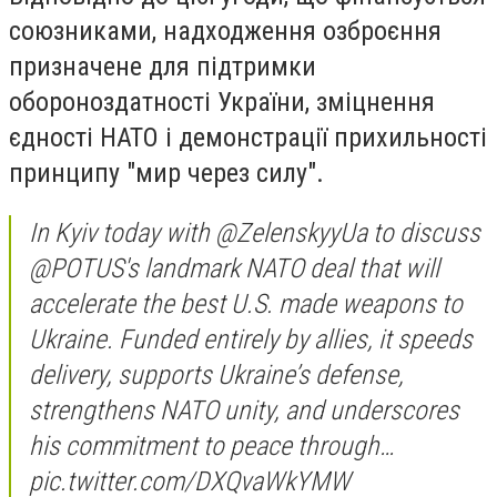
союзниками, надходження озброєння
призначене для підтримки
обороноздатності України, зміцнення
єдності НАТО і демонстрації прихильності
принципу "мир через силу".
In Kyiv today with @ZelenskyyUa to discuss
@POTUS's landmark NATO deal that will
accelerate the best U.S. made weapons to
Ukraine. Funded entirely by allies, it speeds
delivery, supports Ukraine’s defense,
strengthens NATO unity, and underscores
his commitment to peace through…
pic.twitter.com/DXQvaWkYMW