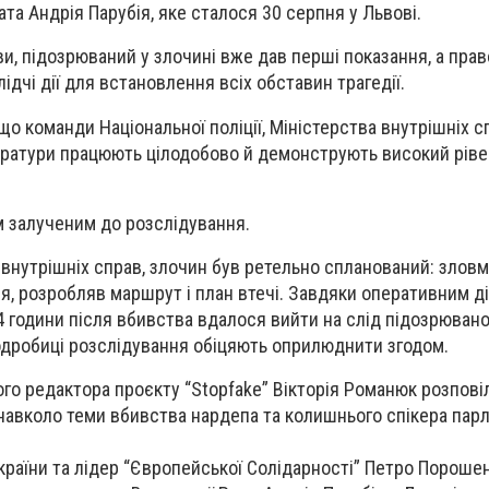
та Андрія Парубія, яке сталося 30 серпня у Львові.
и, підозрюваний у злочині вже дав перші показання, а пра
ідчі дії для встановлення всіх обставин трагедії.
що команди Національної поліції, Міністерства внутрішніх с
уратури працюють цілодобово й демонструють високий ріве
м залученим до розслідування.
 внутрішніх справ, злочин був ретельно спланований: злов
ія, розробляв маршрут і план втечі. Завдяки оперативним д
4 години після вбивства вдалося вийти на слід підозрюваног
Подробиці розслідування обіцяють оприлюднити згодом.
го редактора проєкту “Stopfake” Вікторія Романюк розповіл
 навколо теми вбивства нардепа та колишнього спікера пар
країни та лідер “Європейської Солідарності” Петро Порошен