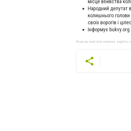
місце вбивства кол
Народний депутат в
колишнього голови 
своїх ворогів і ціл
Інформує bukvy.org
Якщо ви помітили помилку, виділіть нео