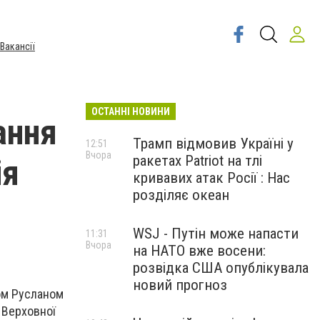
Вакансії
ОСТАННІ НОВИНИ
ання
Трамп відмовив Україні у
12:51
Вчора
ракетах Patriot на тлі
ія
кривавих атак Росії : Нас
розділяє океан
WSJ - Путін може напасти
11:31
Вчора
на НАТО вже восени:
розвідка США опублікувала
новий прогноз
ом Русланом
 Верховної