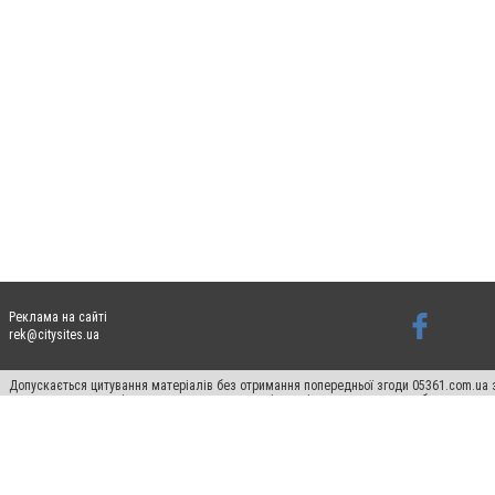
Реклама на сайті
rek@citysites.ua
Допускається цитування матеріалів без отримання попередньої згоди 05361.com.ua з
пошукових систем гіперпосилання на цитовані статті не нижче другого абзацу в тек
Матеріали з плашками "Новини компаній", "Промо", "Партнерський матеріал", "Партнер
Реклама на сайті
Ф