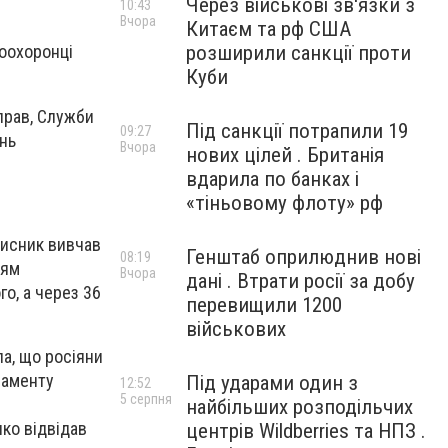
Через військові зв'язки з
10:43
Вчора
Китаєм та рф США
розширили санкції проти
воохоронці
Куби
прав, Служби
Під санкції потрапили 19
09:27
нь
Вчора
нових цілей . Британія
вдарила по банках і
«тіньовому флоту» рф
мисник вивчав
Генштаб оприлюднив нові
08:19
іям
Вчора
дані . Втрати росії за добу
о, а через 36
перевищили 1200
військових
а, що росіяни
ламенту
Під ударами один з
12:52
5 серпня
найбільших розподільчих
ко відвідав
центрів Wildberries та НПЗ .