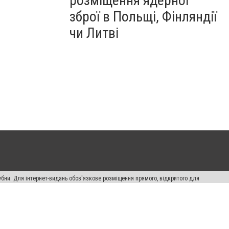
розміщення ядерної
зброї в Польщі, Фінляндії
чи Литві
убни. Для інтернет-видань обов'язкове розміщення прямого, відкритого для
лама" публікуються на правах реклами.
ості
Правила сайту