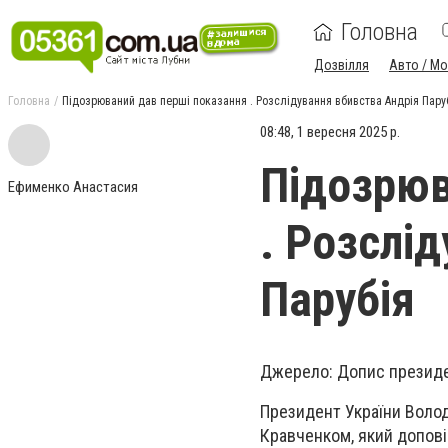
Головна
Дозвілля
Авто / М
Головна
Підозрюваний дав перші показання . Розслідування вбивства Андрія Пару
08:48, 1 вересня 2025 р.
Підозрюв
Ефименко Анастасия
. Розслі
Парубія
Джерело: Допис презид
Президент України Воло
Кравченком, який допові