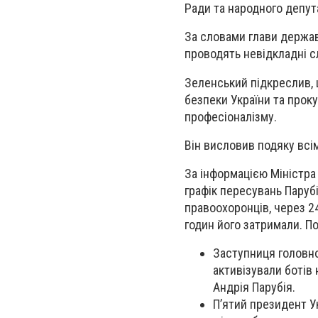
Ради та народного депута
За словами глави держав
проводять невідкладні сл
Зеленський підкреслив, 
безпеки України та прок
професіоналізму.
Він висловив подяку всі
За інформацією Міністра
графік пересувань Паруб
правоохоронців, через 2
годин його затримали. 
Заступниця головно
активізували ботів
Андрія Парубія.
П’ятий президент У