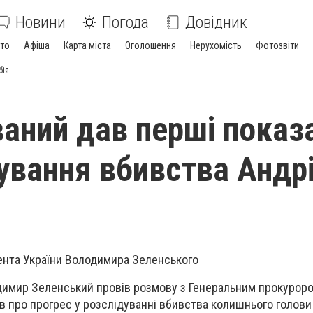
Новини
Погода
Довідник
ото
Афіша
Карта міста
Оголошення
Нерухомість
Фотозвіти
бія
аний дав перші показ
дування вбивства Андр
ента України Володимира Зеленського
димир Зеленський провів розмову з Генеральним прокурор
в про прогрес у розслідуванні вбивства колишнього голови