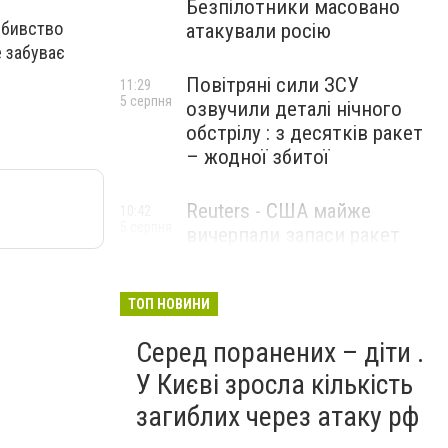
Безпілотники масовано
вбивство
атакували росію
е забуває
Повітряні сили ЗСУ
11:29
5 серпня
озвучили деталі нічного
обстрілу : з десятків ракет
– жодної збитої
Reuters - США майже
10:42
5 серпня
вичерпали запаси ракет
великої дальності
ТОП НОВИНИ
Серед поранених – діти .
У Києві зросла кількість
загиблих через атаку рф