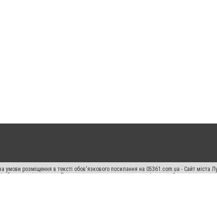
а умови розміщення в тексті обов'язкового посилання на 05361.com.ua - Сайт міста Л
сті або в якості джерела. Порушення виняткових прав переслідується Законом.
ський спецпроєкт", "Політичні новини", "Пресреліз", "PR", "Офіційно", "Політична рек
раншиза "CitySites"
Правила класифайд
Редакційна політика
Політика конфіденційн