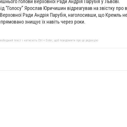
ишнього голови Верховної Ради Андрія Парубія у Львові.
ід “Голосу” Ярослав Юричишин відреагував на звістку про 
Верховної Ради Андрія Парубія, наголосивши, що Кремль н
еспрямовано знищує їх навіть через роки.
бхідний текст і натисніть Ctrl + Enter, щоб повідомити про це редакцію