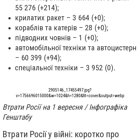
55 276 (+214);
крилатих ракет – 3 664 (+0);
кораблів та катерів – 28 (+0);
підводних човнів – 1 (+0);
автомобільної техніки та автоцистерн
– 60 399 (+94);
спеціальної техніки – 3 952 (0).
2905146_17455497.jpg?
v=1756696015000&w=1024&h=1280&fit=cover&output=webp
Втрати Росії на 1 вересня / Інфографіка
Генштабу
Втрати Росії у війні: коротко про