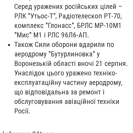
Серед уражених російських цілей –
РЛК "Утьос-Т", Радіотелескоп РТ-70,
комплекс "Глонасс", БРЛС МР-10М1
"Мис" М1 і РЛС 96Л6-АП.
Також Сили оборони вдарили по
аеродрому "Бутурлиновка" у
Воронезькій області вночі 21 серпня.
Унаслідок цього уражено техніко-
експлуатаційну частину аеродрому,
що відповідальна за ремонт і
обслуговування авіаційної техніки
Росії.