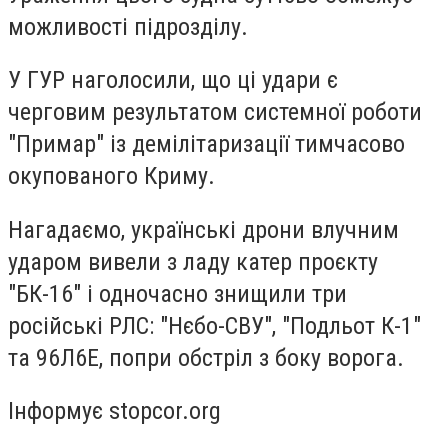
можливості підрозділу.
У ГУР наголосили, що ці удари є
черговим результатом системної роботи
"Примар" із демілітаризації тимчасово
окупованого Криму.
Нагадаємо, українські дрони влучним
ударом вивели з ладу катер проєкту
"БК-16" і одночасно знищили три
російські РЛС: "Нєбо-СВУ", "Подльот К-1"
та 96Л6Е, попри обстріл з боку ворога.
Інформує stopcor.org