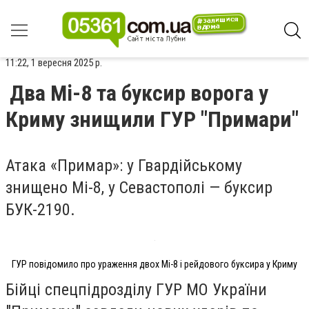
11:22, 1 вересня 2025 р.
Два Мі-8 та буксир ворога у
Криму знищили ГУР "Примари"
Атака «Примар»: у Гвардійському
знищено Мі-8, у Севастополі — буксир
БУК-2190.
ГУР повідомило про ураження двох Мі-8 і рейдового буксира у Криму
Бійці спецпідрозділу ГУР МО України