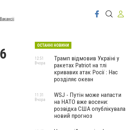
Вакансії
ОСТАННІ НОВИНИ
26
Трамп відмовив Україні у
12:51
Вчора
ракетах Patriot на тлі
кривавих атак Росії : Нас
розділяє океан
WSJ - Путін може напасти
11:31
Вчора
на НАТО вже восени:
розвідка США опублікувала
новий прогноз