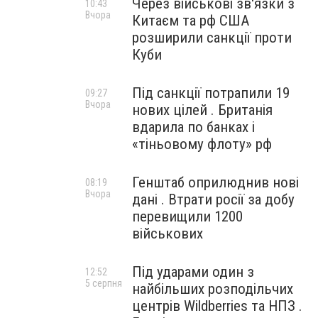
Через військові зв'язки з
10:43
Вчора
Китаєм та рф США
розширили санкції проти
Куби
Під санкції потрапили 19
09:27
Вчора
нових цілей . Британія
вдарила по банках і
«тіньовому флоту» рф
Генштаб оприлюднив нові
08:19
Вчора
дані . Втрати росії за добу
перевищили 1200
військових
Під ударами один з
12:52
5 серпня
найбільших розподільчих
центрів Wildberries та НПЗ .