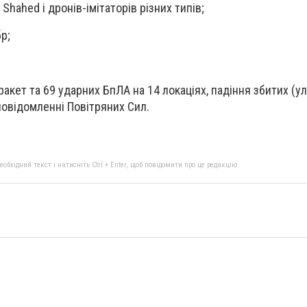
Shahed і дронів-імітаторів різних типів;
р;
акет та 69 ударних БпЛА на 14 локаціях, падіння збитих (ул
 повідомленні Повітряних Сил.
бхідний текст і натисніть Ctrl + Enter, щоб повідомити про це редакцію