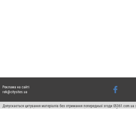
Реклама на сайті
rek@citysites.ua
Допускається цитування матеріалів без отримання попередньої згоди 05361.com.ua з
пошукових систем гіперпосилання на цитовані статті не нижче другого абзацу в тек
Матеріали з плашками "Новини компаній", "Промо", "Партнерський матеріал", "Партнер
Реклама на сайті
Ф