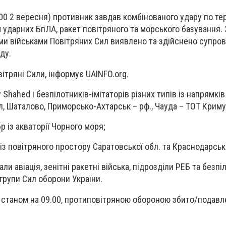
6.00 2 вересня) противник завдав комбінованого удару по те
 ударних БпЛА, ракет повітряного та морського базування. 
ими військами Повітряних Сил виявлено та здійснено супров
ду.
ітряні Сили, інформує UAINFO.org.
 Shahed і безпілотників-імітаторів різних типів із напрямків
л, Шаталово, Приморсько-Ахтарськ – рф., Чауда – ТОТ Криму
р із акваторії Чорного моря;
 із повітряного простору Саратовської обл. та Краснодарськ
ли авіація, зенітні ракетні війська, підрозділи РЕБ та безпі
 групи Сил оборони України.
 станом на 09.00, протиповітряною обороною збито/подавл