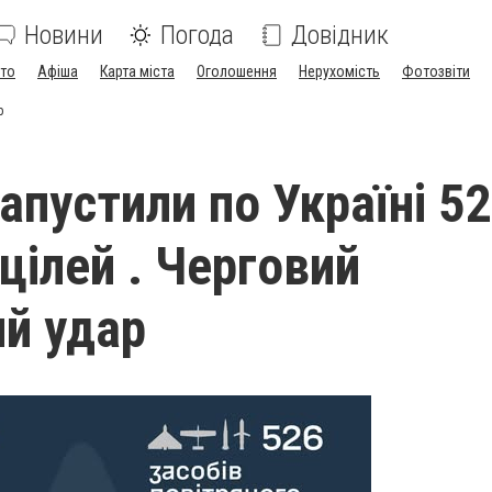
Новини
Погода
Довідник
ото
Афіша
Карта міста
Оголошення
Нерухомість
Фотозвіти
р
апустили по Україні 5
цілей . Черговий
й удар