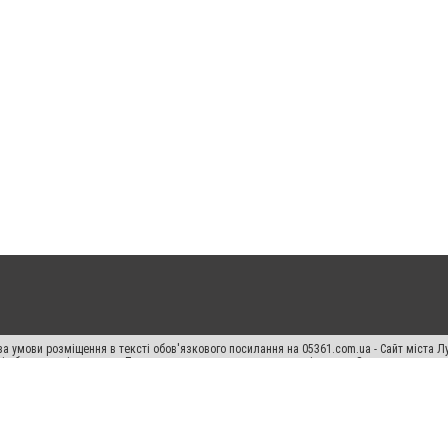
а умови розміщення в тексті обов'язкового посилання на 05361.com.ua - Сайт міста Л
сті або в якості джерела. Порушення виняткових прав переслідується Законом.
ський спецпроєкт", "Політичні новини", "Пресреліз", "PR", "Офіційно", "Політична рек
раншиза "CitySites"
Правила класифайд
Редакційна політика
Політика конфіденційн