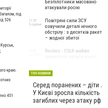
Безпілотники масовано
атакували росію
риторії
Загалом, під
ід 526
Повітряні сили ЗСУ
11:29
5 серпня
озвучили деталі нічного
обстрілу : з десятків ракет
– жодної збитої
 Курськ,
Reuters - США майже
;
10:42
5 серпня
вичерпали запаси ракет
великої дальності
ого краю.
ТОП НОВИНИ
лотних
Серед поранених – діти .
У Києві зросла кількість
ено 451
загиблих через атаку рф