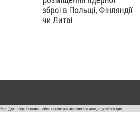
розміщення ядерної
зброї в Польщі, Фінляндії
чи Литві
убни. Для інтернет-видань обов'язкове розміщення прямого, відкритого для
лама" публікуються на правах реклами.
ості
Правила сайту