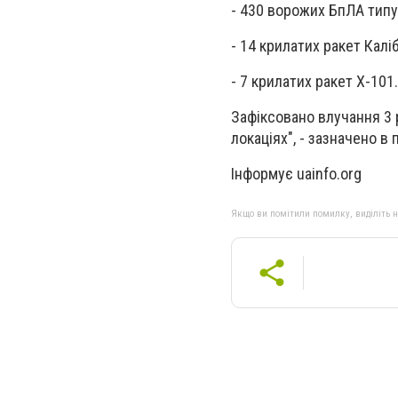
- 430 ворожих БпЛА типу 
- 14 крилатих ракет Каліб
- 7 крилатих ракет Х-101.
Зафіксовано влучання 3 р
локаціях", - зазначено в
Інформує uainfo.org
Якщо ви помітили помилку, виділіть нео