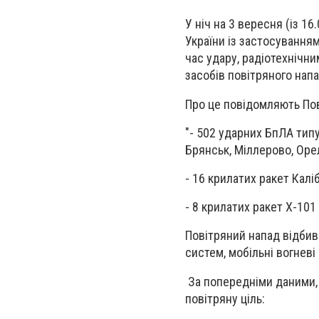
У ніч на 3 вересня (із 1
України із застосуванням
час удару, радіотехнічн
засобів повітряного напа
Про це повідомляють Пов
"- 502 ударних БпЛА типу
Брянськ, Міллерово, Оре
- 16 крилатих ракет Каліб
- 8 крилатих ракет Х-101
Повітряний напад відбива
систем, мобільні вогневі
За попередніми даними,
повітряну ціль: