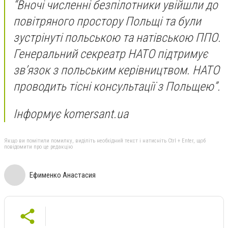
“Вночі численні безпілотники увійшли до
повітряного простору Польщі та були
зустрінуті польською та натівською ППО.
Генеральний секреатр НАТО підтримує
зв’язок з польським керівництвом. НАТО
проводить тісні консультації з Польщею”.
Інформує komersant.ua
Якщо ви помітили помилку, виділіть необхідний текст і натисніть Ctrl + Enter, щоб
повідомити про це редакцію
Ефименко Анастасия