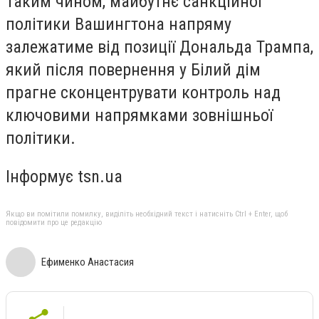
Таким чином, майбутнє санкційної
політики Вашингтона напряму
залежатиме від позиції Дональда Трампа,
який після повернення у Білий дім
прагне сконцентрувати контроль над
ключовими напрямками зовнішньої
політики.
Інформує tsn.ua
Якщо ви помітили помилку, виділіть необхідний текст і натисніть Ctrl + Enter, щоб
повідомити про це редакцію
Ефименко Анастасия