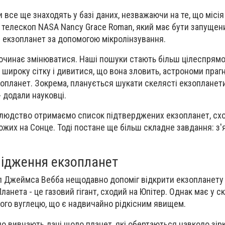
 все ще знаходять у базі даних, незважаючи на те, що місі
телескоп NASA Nancy Grace Roman, який має бути запущений
 екзопланет за допомогою мікролінзування.
починає змінюватися. Наші пошуки стають більш цілеспрям
 широку сітку і дивитися, що вона зловить, астрономи праг
зопланет. Зокрема, планується шукати скелясті екзопланет
- додали науковці.
, людство отримаємо список підтверджених екзопланет, сх
ожих на Сонце. Тоді постане ще більш складне завдання: з'я
лідження екзопланет
п Джеймса Вебба нещодавно допоміг відкрити екзопланету
анета - це газовий гігант, сходий на Юпітер. Однак має у с
того вуглецю, що є надвичайно рідкісним явищем.
но вивчають дані щодо планет, які обертаються навколо зірк