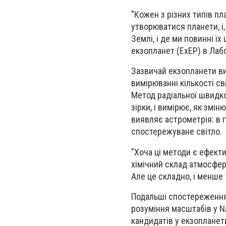
"Кожен з різних типів пл
утворюватися планети, і
Землі, і де ми повинні ї
екзопланет (ExEP) в Лабо
Зазвичай екзопланети в
вимірюванні кількості св
Метод радіальної швидко
зірки, і вимірює, як змі
виявляє астрометрія: в г
спостережуване світло.
"Хоча ці методи є ефект
хімічний склад атмосфер 
Але це складно, і менше
Подальші спостереження 
розуміння масштабів у N
кандидатів у екзопланет