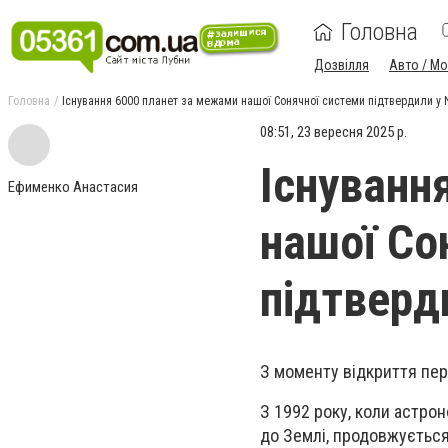
Головна
Дозвілля
Авто / М
Головна
Існування 6000 планет за межами нашої Сонячної системи підтвердили у 
08:51, 23 вересня 2025 р.
Існуванн
Ефименко Анастасия
нашої Со
підтверд
З моменту відкриття пер
З 1992 року, коли астро
до Землі, продовжується