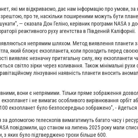
анет, які ми відкриваємо, дає нам інформацію про умови, за
, зрештою, про те, наскільки поширеними можуть бути планет
х шукати", — сказала Дон Геліно, керівник програми NASA з 
раторії реактивного руху агентства в Південній Каліфорнії.
иявляються непрямим шляхом. Метод виявлення планети з
ітла, який блокує екзопланета, коли проходить перед своєю
сті виявляє незначну притягальну силу, яку екзопланети чи
нюється світло зірки через коливання. Також мінімальні рухи 
равітаційному лінзуванні наявність планети вносить аномалі
ивними, вони є непрямими. Тільки пряме зображення дозво
екзопланет і не вимагає особливого вирівнювання орбіт або
 100 екзопланет було безпосередньо зображено", - йдеться у
за допомогою телескопів вимагатимуть багато часу і ресур
ASA повідомили, що станом на липень 2025 року мали списо
и, з яких було підтверджено трохи більше 600.