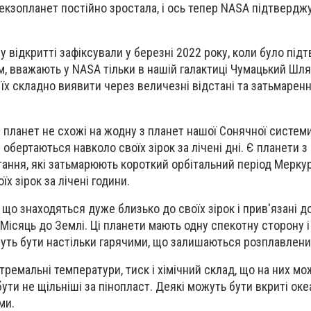
 екзопланет постійно зростала, і ось тепер NASA підтвердж
у відкритті зафіксували у березні 2022 року, коли було пі
м, вважають у NASA тільки в нашій галактиці Чумацький Шля
 їх складно виявити через величезні відстані та затьмарен
і планет не схожі на жодну з планет нашої Сонячної систем
кі обертаються навколо своїх зірок за лічені дні. Є планети 
ання, які затьмарюють короткий орбітальний період Меркур
х зірок за лічені години.
що знаходяться дуже близько до своїх зірок і прив'язані д
Місяць до Землі. Ці планети мають одну спекотну сторону і
жуть бути настільки гарячими, що залишаються розплавлени
тремальні температури, тиск і хімічний склад, що на них мо
бути не щільніші за пінопласт. Деякі можуть бути вкриті оке
ми.