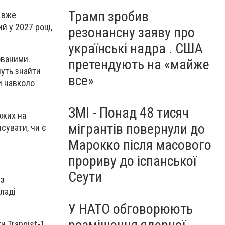
Трамп зробив
я вже
 у 2027 році,
резонансну заяву про
українські надра . США
ованими.
претендують на «майже
нуть знайти
все»
и навколо
ЗМІ - Понад 48 тисяч
ожих на
мігрантів повернули до
сувати, чи є
Марокко після масового
прориву до іспанської
Сеути
 з
кладі
У НАТО обговорюють
и Trappist-1.