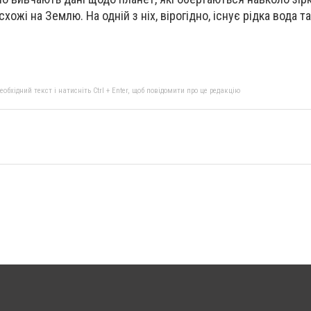
хожі на Землю. На одній з ніх, вірогідно, існує рідка вода т
бхідний текст і натисніть Ctrl + Enter, щоб повідомити про це редакцію