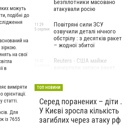
Безпілотники масовано
 яких можуть
атакували росію
и, подібні до
дослідження
Повітряні сили ЗСУ
11:29
5 серпня
озвучили деталі нічного
обстрілу : з десятків ракет
аснований на
– жодної збитої
 зіркою.
нять на свої
Reuters - США майже
світла
10:42
5 серпня
вичерпали запаси ракет
ї в
великої дальності
ляє виміряти
ТОП НОВИНИ
 орієнтації.
Серед поранених – діти .
 статті.
У Києві зросла кількість
сів. Для
загиблих через атаку рф
к із 7655