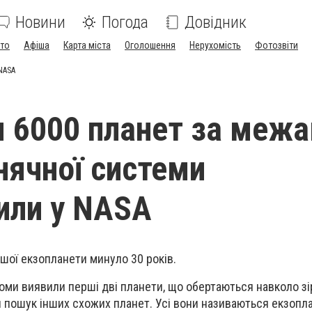
Новини
Погода
Довідник
ото
Афіша
Карта міста
Оголошення
Нерухомість
Фотозвіти
NASA
я 6000 планет за меж
нячної системи
или у NASA
шої екзопланети минуло 30 років.
номи виявили перші дві планети, що обертаються навколо зі
 пошук інших схожих планет. Усі вони називаються екзопла