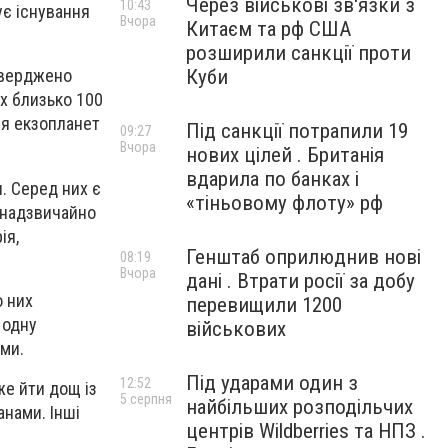
Через військові зв'язки з
10:43
ує існування
Вчора
Китаєм та рф США
розширили санкції проти
Куби
дтверджено
х близько 100
ня екзопланет
Під санкції потрапили 19
09:27
Вчора
нових цілей . Британія
вдарила по банках і
и. Серед них є
«тіньовому флоту» рф
з надзвичайно
ія,
Генштаб оприлюднив нові
08:19
Вчора
дані . Втрати росії за добу
о них
перевищили 1200
 одну
військових
ми.
Під ударами один з
12:52
же йти дощ із
5 серпня
найбільших розподільчих
анами. Інші
центрів Wildberries та НПЗ .