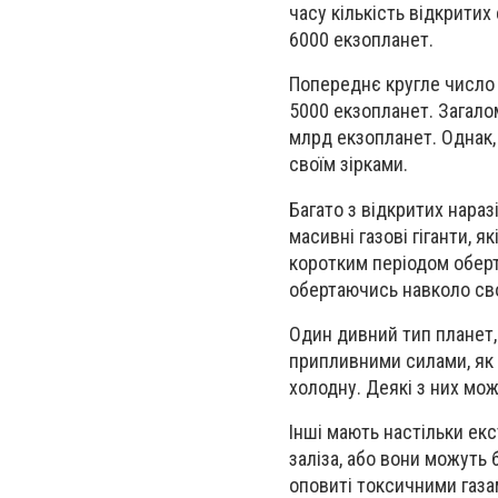
часу кількість відкритих
6000 екзопланет.
Попереднє кругле число 
5000 екзопланет. Загало
млрд екзопланет. Однак,
своїм зірками.
Багато з відкритих нараз
масивні газові гіганти, я
коротким періодом оберт
обертаючись навколо свої
Один дивний тип планет, 
припливними силами, як 
холодну. Деякі з них мо
Інші мають настільки екс
заліза, або вони можуть 
оповиті токсичними газа