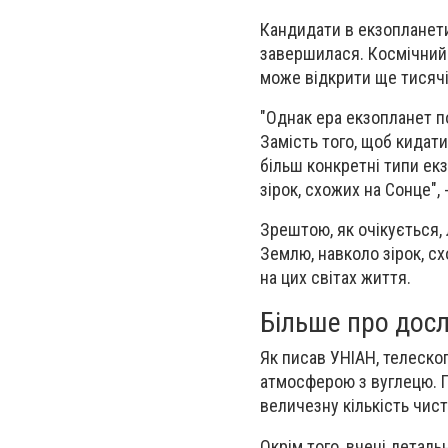
Кандидати в екзопланети
завершилася. Космічний 
може відкрити ще тисячі
"Однак ера екзопланет 
Замість того, щоб кидати
більш конкретні типи ек
зірок, схожих на Сонце", 
Зрештою, як очікується
Землю, навколо зірок, сх
на цих світах життя.
Більше про дос
Як писав УНІАН, телеско
атмосферою з вуглецю. Пл
величезну кількість чис
Окрім того, вчені деталь