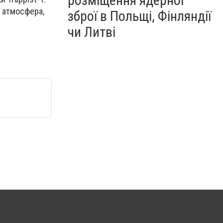
розміщення ядерної
а атмосфера,
зброї в Польщі, Фінляндії
чи Литві