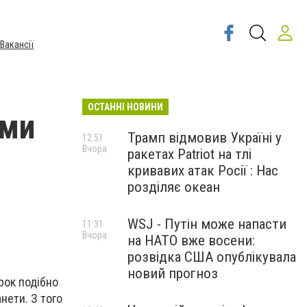
Вакансії
ОСТАННІ НОВИНИ
ами
Трамп відмовив Україні у
12:51
Вчора
ракетах Patriot на тлі
кривавих атак Росії : Нас
розділяє океан
WSJ - Путін може напасти
11:31
Вчора
на НАТО вже восени:
розвідка США опублікувала
новий прогноз
рок подібно
нети. З того