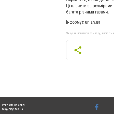
Ці планети за розмірами с
багата різними газами.
Інформує unian.ua
Якщо ви помітили помилку, виділіть нео
Реклама на сайті
rek@citysites.ua