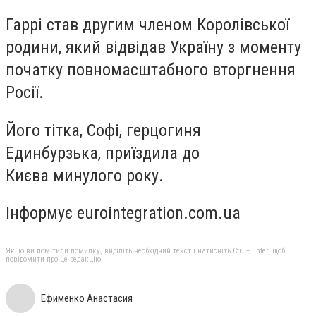
Гаррі став другим членом Королівської
родини, який відвідав Україну з моменту
початку повномасштабного вторгнення
Росії.
Його тітка, Софі, герцогиня
Единбурзька, приїздила до
Києва минулого року.
Інформує eurointegration.com.ua
Якщо ви помітили помилку, виділіть необхідний текст і натисніть Ctrl + Enter, щоб
повідомити про це редакцію
Ефименко Анастасия