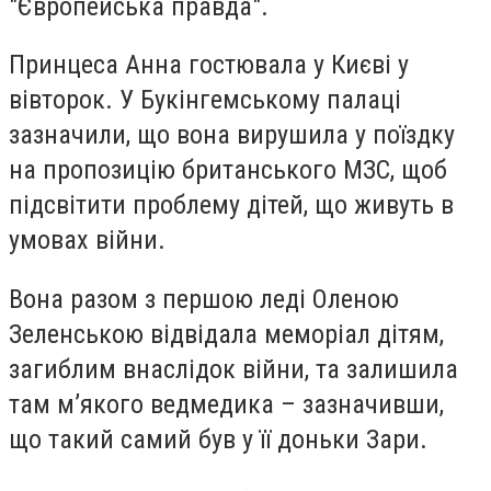
"Європейська правда".
Принцеса Анна гостювала у Києві у
вівторок. У Букінгемському палаці
зазначили, що вона вирушила у поїздку
на пропозицію британського МЗС, щоб
підсвітити проблему дітей, що живуть в
умовах війни.
Вона разом з першою леді Оленою
Зеленською відвідала меморіал дітям,
загиблим внаслідок війни, та залишила
там м’якого ведмедика – зазначивши,
що такий самий був у її доньки Зари.