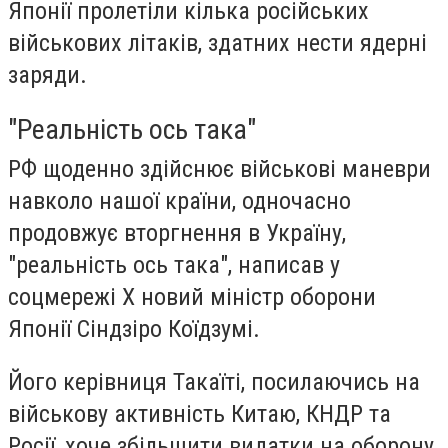
Японії пролетіли кілька російських
військових літаків, здатних нести ядерні
заряди.
"Реальність ось така"
РФ щоденно здійснює військові маневри
навколо нашої країни, одночасно
продовжує вторгнення в Україну,
"реальність ось така", написав у
соцмережі Х новий міністр оборони
Японії
Сіндзіро Коїдзум
і.
Його керівниця Такаїті, посилаючись на
військову активність Китаю, КНДР та
Росії, хоче збільшити видатки на оборону