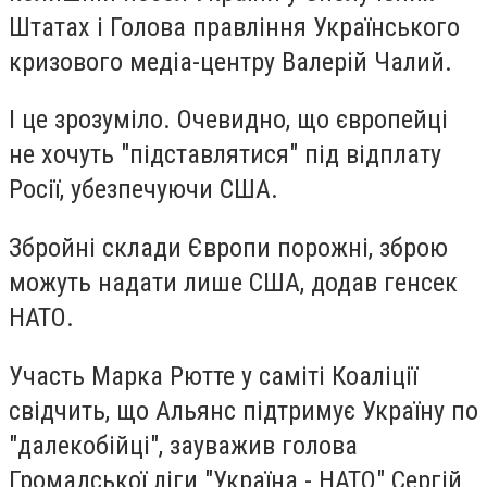
Штатах і Голова правління Українського
кризового медіа-центру
Валерій Чалий
.
І це зрозуміло. Очевидно, що європейці
не хочуть "підставлятися" під відплату
Росії, убезпечуючи США.
Збройні склади Європи порожні, зброю
можуть надати лише США, додав генсек
НАТО.
Участь
Марка Рютте
у саміті Коаліції
свідчить, що Альянс підтримує Україну по
"далекобійці", зауважив голова
Громадської ліги "Україна - НАТО"
Сергій