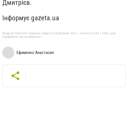
Дмитрієв.
Інформує gazeta.ua
Якщо ви помітили помилку, виділіть необхідний текст і натисніть Ctrl + Enter, щоб
повідомити про це редакцію
Ефименко Анастасия