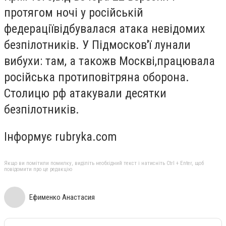
протягом ночі у російській
федераціївідбувалася атака невідомих
безпілотників. У Підмосков'ї лунали
вибухи: там, а такожв Москві,
працювала
російська протиповітряна оборона.
Столицю рф атакували десятки
безпілотників.
Інформує rubryka.com
Якщо ви помітили помилку, виділіть необхідний текст і натисніть Ctrl + Enter, щоб
повідомити про це редакцію
Ефименко Анастасия