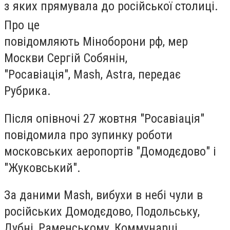
з яких прямувала до російської столиці.
Про це
повідомляють Міноборони рф,
мер
Москви
Сергій Собянін
,
"Росавіація",
Mash, Astra
, передає
Рубрика.
Після опівночі 27 жовтня "Росавіація"
повідомила про зупинку роботи
московських аеропортів "Домодєдово" і
"Жуковський".
За даними Mash, вибухи в небі чули в
російських Домодєдово, Подольську,
Дубні, Раменському, Коммунарці,