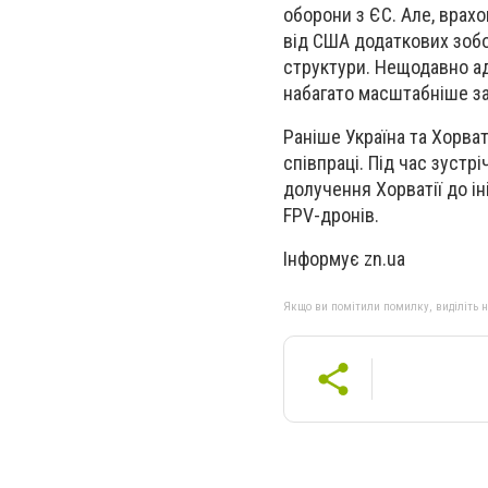
оборони з ЄС. Але, врахо
від США додаткових зобо
структури. Нещодавно ад
набагато масштабніше за 
Раніше Україна та Хорва
співпраці. Під час зустр
долучення Хорватії до ін
FPV-дронів.
Інформує zn.ua
Якщо ви помітили помилку, виділіть нео