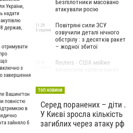
Безпілотники масовано
я України,
атакували росію
ть надати
закупівлю
Повітряні сили ЗСУ
11:29
18 держав,
5 серпня
озвучили деталі нічного
обстрілу : з десятків ракет
– жодної збитої
ь отримувати
 про
якщо
Reuters - США майже
10:42
 включно з
5 серпня
вичерпали запаси ракет
до завершення
великої дальності
ТОП НОВИНИ
але Вашингтон
ли повністю
Серед поранених – діти .
підтримкою в
У Києві зросла кількість
юридично
загиблих через атаку рф
нта зайняло б