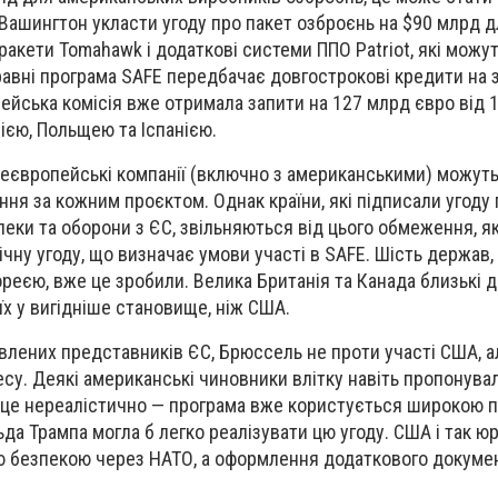
Вашингтон укласти угоду про пакет озброєнь на $90 млрд дл
ракети Tomahawk і додаткові системи ППО Patriot, які можу
авні програма SAFE передбачає довгострокові кредити на 
пейська комісія вже отримала запити на 127 млрд євро від 
ією, Польщею та Іспанією.
неєвропейські компанії (включно з американськими) можут
ння за кожним проєктом. Однак країни, які підписали угоду
пеки та оборони з ЄС, звільняються від цього обмеження, 
ічну угоду, що визначає умови участі в SAFE. Шість держав,
реєю, вже це зробили. Велика Британія та Канада близькі 
їх у вигідніше становище, ніж США.
влених представників ЄС, Брюссель не проти участі США, 
есу. Деякі американські чиновники влітку навіть пропонува
к це нереалістично — програма вже користується широкою 
ьда Трампа могла б легко реалізувати цю угоду. США і так 
ю безпекою через НАТО, а оформлення додаткового докуме