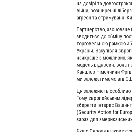
на довірі та довгостроко
війни, розширенні лібера
агресії та стримуванні Ки
Партнерство, засноване н
зводиться до обміну по
торговельною рамкою аб
України. Закупівля євро
найкраще з можливих, як
модель відносин: вона по
Канцлер Німеччини Фрідр
ми залежатимемо від СШ
Ця залежність особливо о
Тому європейським лідер
зберегти інтерес Вашинг
(Security Action for Eu
зараз для американських
Якщо Європа відкриє фо