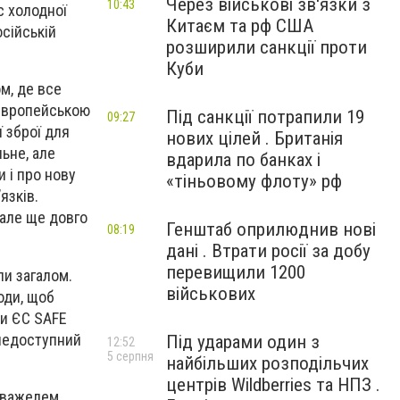
Через військові зв'язки з
10:43
с холодної
Китаєм та рф США
осійській
розширили санкції проти
Куби
м, де все
-європейською
Під санкції потрапили 19
09:27
 зброї для
нових цілей . Британія
ьне, але
вдарила по банках і
 і про нову
«тіньовому флоту» рф
язків.
 але ще довго
Генштаб оприлюднив нові
08:19
дані . Втрати росії за добу
перевищили 1200
пи загалом.
військових
оди, щоб
ки ЄС SAFE
 недоступний
Під ударами один з
12:52
5 серпня
найбільших розподільчих
центрів Wildberries та НПЗ .
 важелем