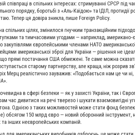
вій співпраці в спільних інтересах: стримуванні СРСР під ча
льного порядку, боротьбі з «Аль-Каїдою» та ІДІЛ, протидії р
таю. Тепер ця довіра зникла, пише Foreign Policy.
а спільних цілях, змінилося гнучким транзакційним підходо
ступками та тимчасовими угодами — наприклад, американо
о закупівлями європейськими членами НАТО американської
пейцями американської зброї для України — рішення не ідеал
що прямі постачання США обмежені. Те саме можна сказати
ступається старому партнерству, але краща, ніж розрив зв’
іх Мерц реалістично зауважив: «Подобається нам це чи ні,
А».
чевидна в сфері безпеки — як у захисті України, так і Євро
ам час дивитися на речі тверезо і шукати взаємовигідні уг
тона. Однією з таких можливостей може стати фонд безпе
rope) обсягом 150 млрд євро — новий оборонний інструмент,
 та інших неєвропейських компаній.
нд для американських виробників озброєнь, це може стати