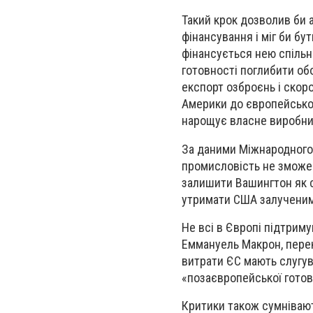
Такий крок дозволив би
фінансування і міг би бу
фінансується нею спільн
готовності поглибити об
експорт озброєнь і скор
Америки до європейсько
нарощує власне виробниц
За даними Міжнародного 
промисловість не зможе
залишити Вашингтон як 
утримати США залученим
Не всі в Європі підтрим
Еммануель Макрон, перек
витрати ЄС мають слугув
«позаєвропейської готово
Критики також сумнівают