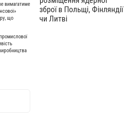
розміщення ядерної
 не вимагатиме
зброї в Польщі, Фінляндії
янсової»
чи Литві
ру, що
-промислової
ивість
о виробництва