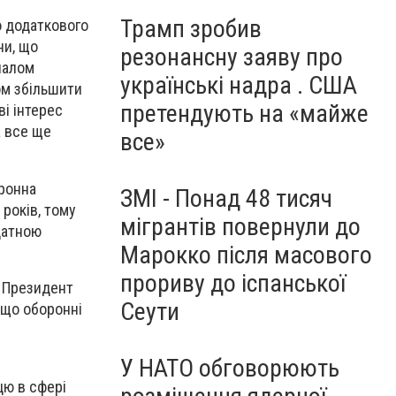
Трамп зробив
о додаткового
ни, що
резонансну заяву про
налом
українські надра . США
ом збільшити
претендують на «майже
і інтерес
а все ще
все»
оронна
ЗМІ - Понад 48 тисяч
років, тому
мігрантів повернули до
датною
Марокко після масового
прориву до іспанської
. Президент
Сеути
 що оборонні
У НАТО обговорюють
цю в сфері