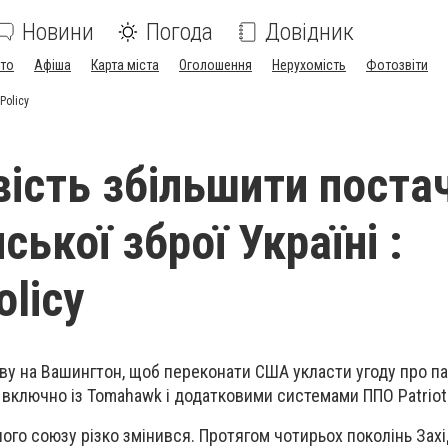
Новини
Погода
Довідник
ото
Афіша
Карта міста
Оголошення
Нерухомість
Фотозвіти
Policy
ість збільшити поста
ької зброї Україні :
olicy
иву на Вашингтон, щоб переконати США укласти угоду про п
, включно із Tomahawk і додатковими системами ППО Patriot
ого союзу різко змінився. Протягом чотирьох поколінь Зах