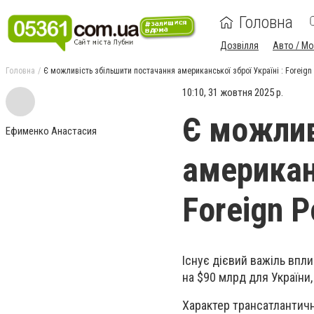
Головна
Дозвілля
Авто / М
Головна
Є можливість збільшити постачання американської зброї Україні : Foreign 
10:10, 31 жовтня 2025 р.
Є можлив
Ефименко Анастасия
американс
Foreign P
Існує дієвий важіль впл
на $90 млрд для України
Характер трансатлантичн