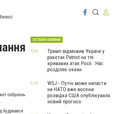
Вакансії
ОСТАННІ НОВИНИ
чання
Трамп відмовив Україні у
12:51
ракетах Patriot на тлі
кривавих атак Росії : Нас
розділяє океан
WSJ - Путін може напасти
11:31
на НАТО вже восени:
акет озброєнь
розвідка США опублікувала
.
новий прогноз
ід будувався