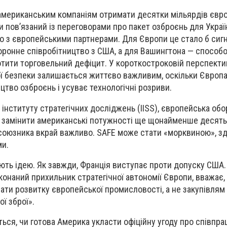
 американським компаніям отримати десятки мільярдів євр
ти пов’язаний із переговорами про пакет озброєнь для Украї
о з європейськими партнерами. Для Європи це стало б сиг
оронне співробітництво з США, а для Вашингтона — способ
отити торговельний дефіцит. У короткостроковій перспектив
ї безпеки залишається життєво важливим, оскільки Європ
тво озброєнь і усуває технологічні розриви.
інституту стратегічних досліджень (IISS), європейська об
 замінити американські потужності ще щонайменше десять 
союзника вкрай важливо. SAFE може стати «морквиною», з
и.
ують ідею. Як завжди, Франція виступає проти допуску США
онаний прихильник стратегічної автономії Європи, вважає,
ати розвитку європейської промисловості, а не закупівлям
ї зброї».
ься, чи готова Америка укласти офіційну угоду про співпра