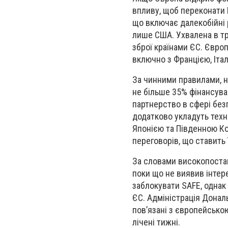
впливу, щоб переконати 
що включає далекобійні 
лише США. Ухвалена в тр
зброї країнами ЄС. Євро
включно з Францією, Італ
За чинними правилами, 
не більше 35% фінансува
партнерство в сфері без
додатково укладуть техн
Японією та Південною Ко
переговорів, що ставить 
За словами високопоста
поки що не виявив інтер
заблокувати SAFE, одна
ЄС. Адміністрація Донал
пов’язані з європейсько
лічені тижні.