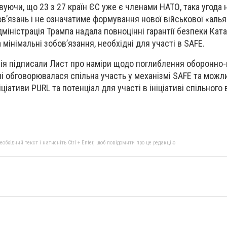
вуючи, що 23 з 27 країн ЄС уже є членами НАТО, така угода
в’язань і не означатиме формування нової військової «аль
міністрація Трампа надала повноцінні гарантії безпеки Ката
мінімальні зобов’язання, необхідні для участі в SAFE.
тія підписали Лист про наміри щодо поглиблення оборонно
ічі обговорювалася спільна участь у механізмі SAFE та можл
іціативи PURL та потенціал для участі в ініціативі спільног
бхідний текст і натисніть Ctrl + Enter, щоб повідомити про це редакцію