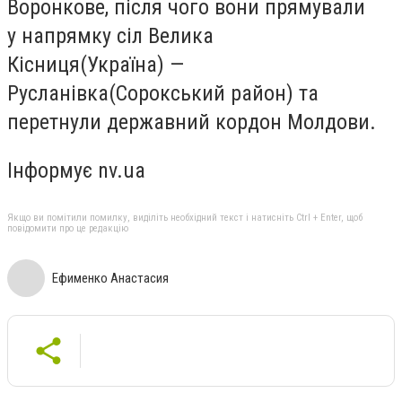
Воронкове, після чого вони прямували
у напрямку сіл Велика
Кісниця
(
Україна) —
Русланівка
(
Сорокський район) та
перетнули державний кордон Молдови.
Інформує nv.ua
Якщо ви помітили помилку, виділіть необхідний текст і натисніть Ctrl + Enter, щоб
повідомити про це редакцію
Ефименко Анастасия