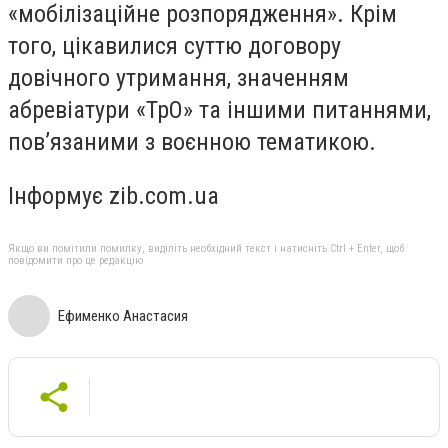
«мобілізаційне розпорядження». Крім
того, цікавилися суттю договору
довічного утримання, значенням
абревіатури «ТрО» та іншими питаннями,
пов’язаними з воєнною тематикою.
Інформує zib.com.ua
Якщо ви помітили помилку, виділіть необхідний текст і натисніть Ctrl + Enter, щоб
повідомити про це редакцію
Ефименко Анастасия