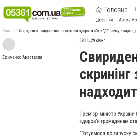
Головна
Дозвілля
Авто / М
Головна
Свириденко - запрошення на скринінг здоровʼя 40+ у "Дії" почнуть надходи
08:11, 29 січня
Свириден
Ефименко Анастасия
скринінг 
надходит
Премʼєр-міністр України
здоровʼя громадянам ста
"Готуємося до запуску ск