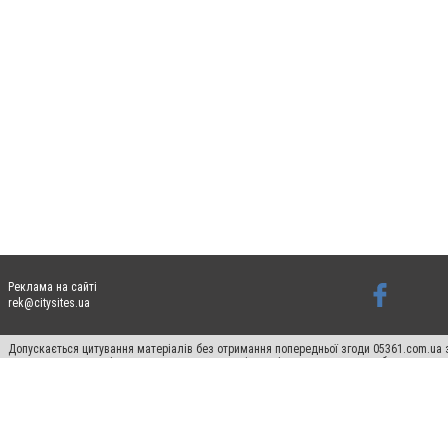
Реклама на сайті
rek@citysites.ua
Допускається цитування матеріалів без отримання попередньої згоди 05361.com.ua з
пошукових систем гіперпосилання на цитовані статті не нижче другого абзацу в тек
Матеріали з плашками "Новини компаній", "Промо", "Партнерський матеріал", "Партнер
Реклама на сайті
Ф