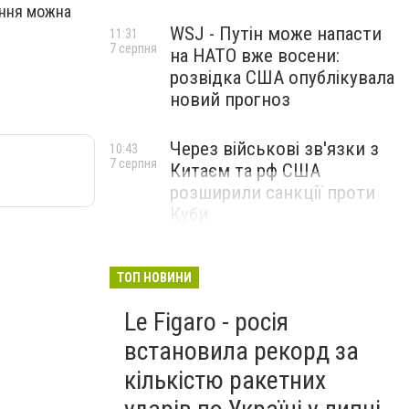
ення можна
WSJ - Путін може напасти
11:31
7 серпня
на НАТО вже восени:
розвідка США опублікувала
новий прогноз
Через військові зв'язки з
10:43
7 серпня
Китаєм та рф США
розширили санкції проти
Куби
ТОП НОВИНИ
Le Figaro - росія
встановила рекорд за
кількістю ракетних