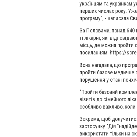
українцям та українкам 
перших числах року. Уже
програму", - написала Св
За її словами, понад 64
ті лікарні, які відповід
місць, де можна пройти 
посиланням: https://scre
Вона нагадала, що прогр
пройти базове медичне о
порушення у стані психіч
"Пройти базовий комплек
візитів до сімейного лі
особливо важливо, коли н
Зокрема, щоб долучитися
застосунку "Дія "надійде
використати тільки на с