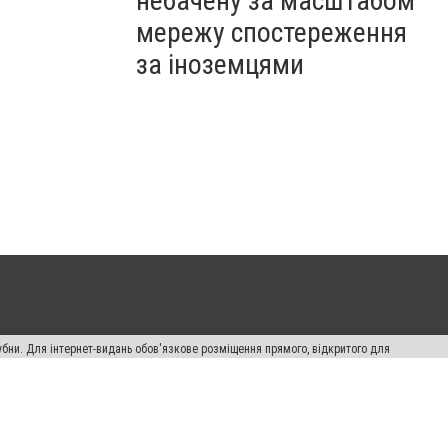
небачену за масштабом
мережу спостереження
за іноземцями
убни. Для інтернет-видань обов'язкове розміщення прямого, відкритого для
лама" публікуються на правах реклами.
ості
Правила сайту