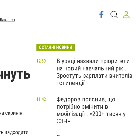
Вакансії
ОСТАННІ НОВИНИ
В уряді назвали пріоритети
12:59
на новий навчальний рік .
очнуть
Зростуть зарплати вчителів
і стипендії
Федоров пояснив, що
11:42
потрібно змінити в
а скринінг
мобілізації . «200+ тисяч у
СЗЧ»
уть надходити