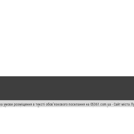
а умови розміщення в тексті обов'язкового посилання на 05361.com.ua - Сайт міста Л
сті або в якості джерела. Порушення виняткових прав переслідується Законом.
ський спецпроєкт", "Політичні новини", "Пресреліз", "PR", "Офіційно", "Політична рек
раншиза "CitySites"
Правила класифайд
Редакційна політика
Політика конфіденційн