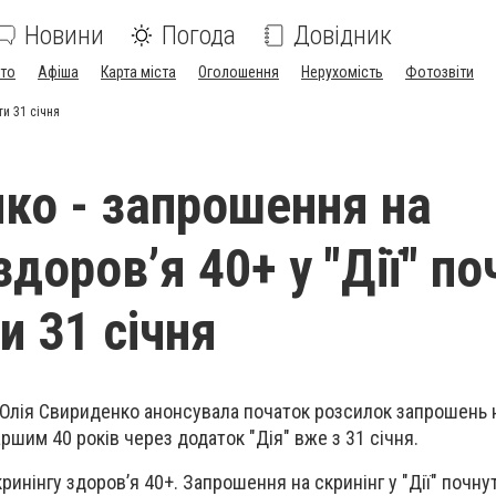
Новини
Погода
Довідник
ото
Афіша
Карта міста
Оголошення
Нерухомість
Фотозвіти
ти 31 січня
ко - запрошення на
здоровʼя 40+ у "Дії" п
и 31 січня
 Юлія Свириденко анонсувала початок розсилок запрошень н
ршим 40 років через додаток "Дія" вже з 31 січня.
ринінгу здоровʼя 40+. Запрошення на скринінг у "Дії" почн