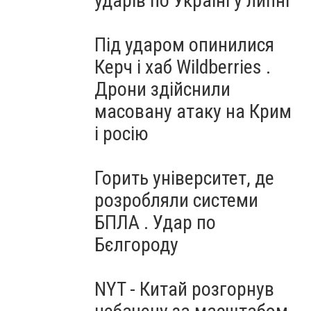
ударів по Україні у липні
Під ударом опинилися
Керч і хаб Wildberries .
Дрони здійснили
масовану атаку на Крим
і росію
Горить університет, де
розробляли системи
БПЛА . Удар по
Бєлгороду
NYT - Китай розгорнув