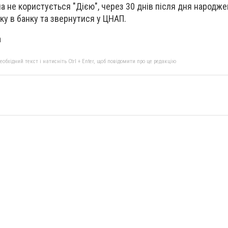
на не користується "Дією", через 30 днів після дня народж
ку в банку та звернутися у ЦНАП.
a
бхідний текст і натисніть Ctrl + Enter, щоб повідомити про це редакцію