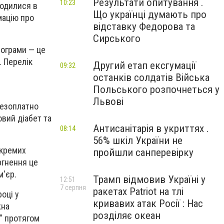
Результати опитування .
10:23
родилися в
Що українці думають про
мацію про
відставку Федорова та
Сирського
рограми — це
. Перелік
Другий етап ексгумації
09:32
останків солдатів Війська
Польського розпочнеться у
Львові
безоплатно
вий діабет та
Антисанітарія в укриттях .
08:14
56% шкіл України не
окремих
пройшли санперевірку
ргнення це
м'єр.
Трамп відмовив Україні у
12:51
7 серпня
ракетах Patriot на тлі
оці у
кривавих атак Росії : Нас
жна
розділяє океан
у" протягом