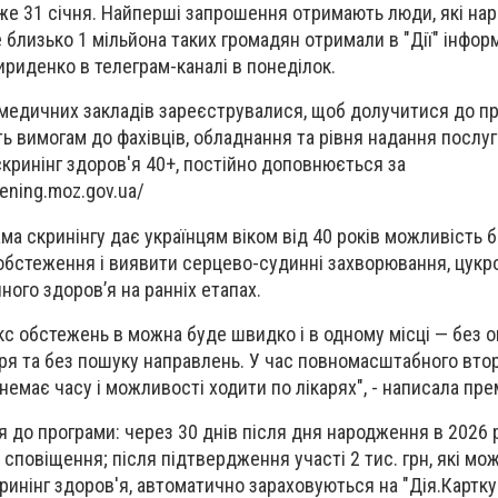
уже 31 січня. Найперші запрошення отримають люди, які на
 близько 1 мільйона таких громадян отримали в "Дії" інфор
ириденко в телеграм-каналі в понеділок.
0 медичних закладів зареєструвалися, щоб долучитися до п
ають вимогам до фахівців, обладнання та рівня надання послуг
скринінг здоров'я 40+, постійно доповнюється за
ening.moz.gov.ua/
ама скринінгу дає українцям віком від 40 років можливість 
бстеження і виявити серцево-судинні захворювання, цукро
ного здоровʼя на ранніх етапах.
с обстежень в можна буде швидко і в одному місці — без 
каря та без пошуку направлень. У час повномасштабного вто
емає часу і можливості ходити по лікарях", - написала пре
 до програми: через 30 днів після дня народження в 2026 р
 сповіщення; після підтвердження участі 2 тис. грн, які мо
кринінг здоров'я, автоматично зараховуються на "Дія.Картк