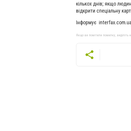
кількох днів; якщо люди
відкрити спеціальну карт
Інформує interfax.com.u
Якщо ви помітили помилку, виділіть нео