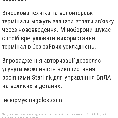
Військова техніка та волонтерські
термінали можуть зазнати втрати зв’язку
через нововведення. Міноборони шукає
спосіб врегулювати використання
терміналів без зайвих ускладнень.
Впровадження
авторизації
дозволяє
усунути можливість використання
росіянами Starlink для управління БпЛА
на великих відстанях.
Інформує uagolos.com
Якщо ви помітили помилку, виділіть необхідний текст і натисніть Ctrl + Enter, щоб
повідомити про це редакцію