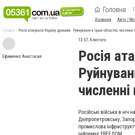
Головна
Дозвілля
Авто / М
Головна
Росія атакувала Україну дронами . Руйнування в трьох областях, численні
12:57, 4 лютого
Росія ат
Ефименко Анастасия
Руйнуван
численні
Російські війська в ніч 
Дніпропетровську, Запорі
промислова інфраструкту
інформує FREEДOM.