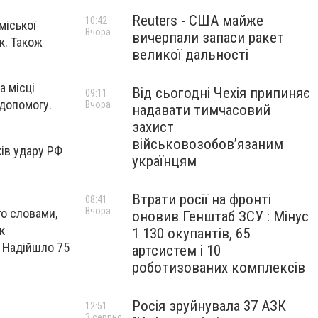
Reuters - США майже
10:42
міської
Вчора
вичерпали запаси ракет
к. Також
великої дальності
а місці
Від сьогодні Чехія припиняє
09:11
допомогу.
Вчора
надавати тимчасовий
захист
військовозобов’язаним
ків удару РФ
українцям
Втрати росії на фронті
08:41
Вчора
го словами,
оновив Генштаб ЗСУ : Мінус
к
1 130 окупантів, 65
. Надійшло 75
артсистем і 10
роботизованих комплексів
Росія зруйнувала 37 АЗК
12:51
3 серпня