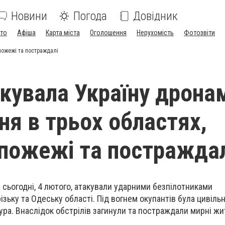
Новини
Погода
Довідник
ото
Афіша
Карта міста
Оголошення
Нерухомість
Фотозвіти
 пожежі та постраждалі
акувала Україну дронам
ня в трьох областях,
 пожежі та постражда
на сьогодні, 4 лютого, атакували ударними безпілотниками
зьку та Одеську області. Під вогнем окупантів була цивільн
ра. Внаслідок обстрілів загинули та постраждали мирні жит