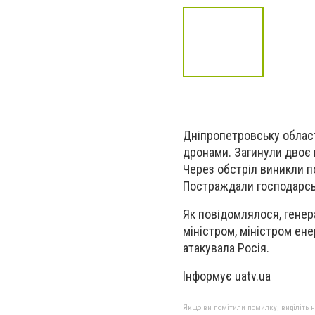
Дніпропетровську област
дронами. Загинули двоє 
Через обстріл виникли п
Постраждали господарські
Як повідомлялося, генер
міністром, міністром ен
атакувала Росія.
Інформує uatv.ua
Якщо ви помітили помилку, виділіть нео