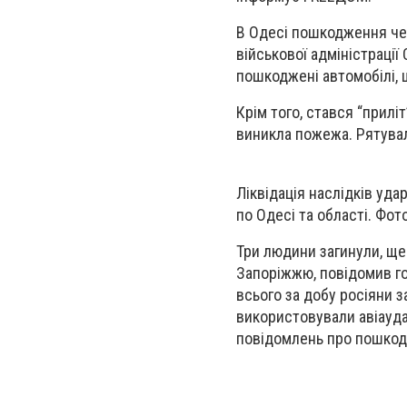
В Одесі пошкодження чер
військової адміністраці
пошкоджені автомобілі, 
Крім того, стався “прилі
виникла пожежа. Рятува
Ліквідація наслідків уда
по Одесі та області. Фот
Три людини загинули, ще
Запоріжжю, повідомив гол
всього за добу росіяни з
використовували авіауда
повідомлень про пошкодж