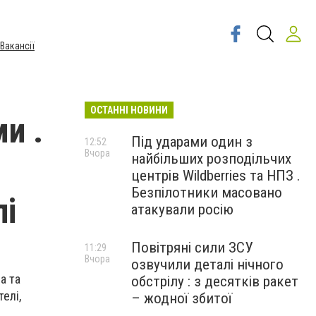
Вакансії
ОСТАННІ НОВИНИ
и .
Під ударами один з
12:52
Вчора
найбільших розподільчих
центрів Wildberries та НПЗ .
Безпілотники масовано
лі
атакували росію
Повітряні сили ЗСУ
11:29
Вчора
озвучили деталі нічного
а та
обстрілу : з десятків ракет
елі,
– жодної збитої