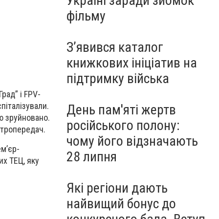
Україні заради зйомок
фільму
З’явився каталог
книжкових ініціатив на
підтримку війська
рад” і FPV-
піталізували.
День пам'яті жертв
ю зруйновано.
російського полону:
ктропередач.
чому його відзначають
м’єр-
28 липня
их ТЕЦ, яку
Які регіони дають
найвищий бонус до