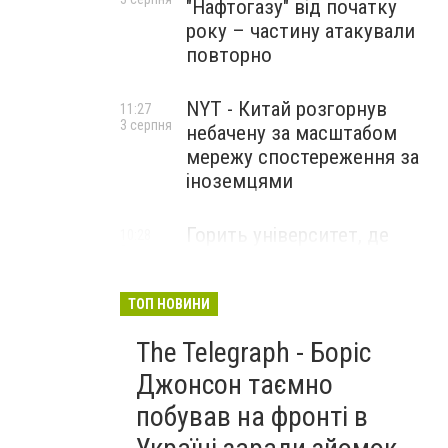
"Нафтогазу" від початку
року – частину атакували
повторно
NYT - Китай розгорнув
11:27
3 серпня
небачену за масштабом
мережу спостереження за
іноземцями
Горить університет, де
10:28
3 серпня
розробляли системи БПЛА .
Удар по Бєлгороду
ТОП НОВИНИ
The Telegraph - Боріс
Джонсон таємно
побував на фронті в