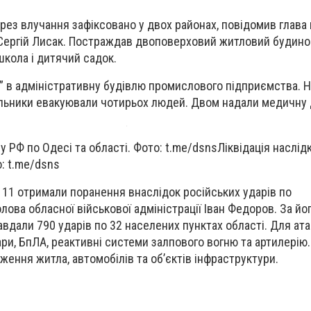
ез влучання зафіксовано у двох районах, повідомив глава 
ї Сергій Лисак. Постраждав двоповерховий житловий будино
школа і дитячий садок.
т” в адміністративну будівлю промислового підприємства. Н
льники евакуювали чотирьох людей. Двом надали медичну 
ру РФ по Одесі та області. Фото: t.me/dsns
Ліквідація наслід
о: t.me/dsns
 11 отримали поранення внаслідок російських ударів по
ова обласної військової адміністрації Іван Федоров. За йо
авдали 790 ударів по 32 населених пунктах області. Для ата
ри, БпЛА, реактивні системи залпового вогню та артилерію
ення житла, автомобілів та об’єктів інфраструктури.