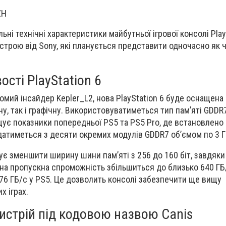
ZH
ьні технічні характеристики майбутньої ігрової консолі Play
строю від Sony, які планується представити одночасно як 
ості PlayStation 6
мий інсайдер Kepler_L2, нова PlayStation 6 буде оснащена 3
у, так і графічну. Використовуватиметься тип пам’яті GDDR
ищує показники попередньої PS5 та PS5 Pro, де встановлено
адатиметься з десяти окремих модулів GDDR7 об’ємом по 3 
ує зменшити ширину шини пам’яті з 256 до 160 біт, завдяки
на пропускна спроможність збільшиться до близько 640 ГБ
576 ГБ/с у PS5. Це дозволить консолі забезпечити ще вищу
х іграх.
истрій під кодовою назвою Canis