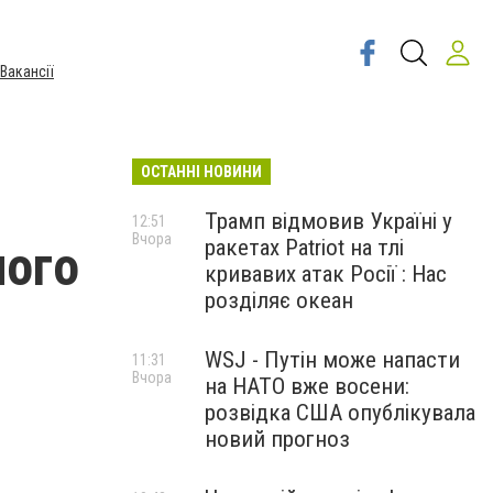
Вакансії
ОСТАННІ НОВИНИ
Трамп відмовив Україні у
12:51
Вчора
ракетах Patriot на тлі
ного
кривавих атак Росії : Нас
розділяє океан
WSJ - Путін може напасти
11:31
Вчора
на НАТО вже восени:
розвідка США опублікувала
новий прогноз