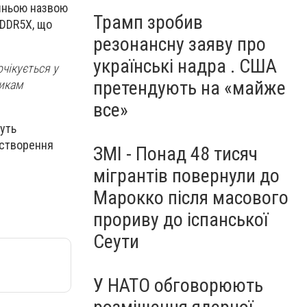
ішньою назвою
Трамп зробив
PDDR5X, що
резонансну заяву про
українські надра . США
очікується у
претендують на «майже
никам
все»
нуть
 створення
ЗМІ - Понад 48 тисяч
мігрантів повернули до
Марокко після масового
прориву до іспанської
Сеути
У НАТО обговорюють