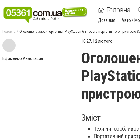
Головна
Дозвілля
Авто / М
Головна
Оголошено характеристики PlayStation 6 і нового портативного пристрою S
10:27, 12 лютого
Оголошен
Ефименко Анастасия
PlayStati
пристрою
Зміст
Технічні особливост
Портативний пристр