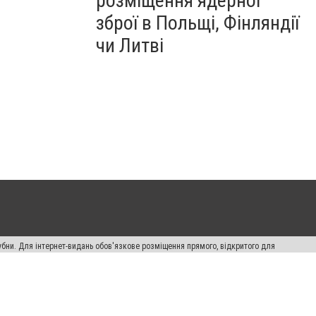
розміщення ядерної
зброї в Польщі, Фінляндії
чи Литві
убни. Для інтернет-видань обов'язкове розміщення прямого, відкритого для
лама" публікуються на правах реклами.
ості
Правила сайту