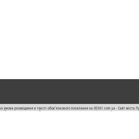
а умови розміщення в тексті обов'язкового посилання на 05361.com.ua - Сайт міста Л
сті або в якості джерела. Порушення виняткових прав переслідується Законом.
ський спецпроєкт", "Політичні новини", "Пресреліз", "PR", "Офіційно", "Політична рек
раншиза "CitySites"
Правила класифайд
Редакційна політика
Політика конфіденційн