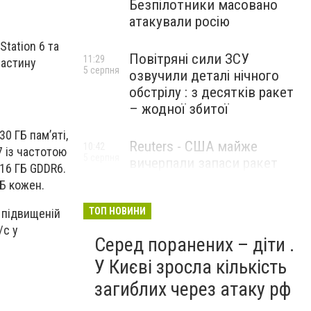
Безпілотники масовано
атакували росію
Station 6 та
Повітряні сили ЗСУ
11:29
частину
5 серпня
озвучили деталі нічного
обстрілу : з десятків ракет
– жодної збитої
0 ГБ пам’яті,
Reuters - США майже
10:42
7 із частотою
5 серпня
вичерпали запаси ракет
 16 ГБ GDDR6.
великої дальності
ГБ кожен.
ТОП НОВИНИ
 підвищеній
/с у
Серед поранених – діти .
У Києві зросла кількість
загиблих через атаку рф