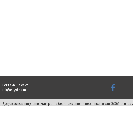
Реклама на сайті
rek@citysites.ua
Допускається цитування матеріалів без отримання попередньої згоди 05361.com.ua з
пошукових систем гіперпосилання на цитовані статті не нижче другого абзацу в тек
Матеріали з плашками "Новини компаній", "Промо", "Партнерський матеріал", "Партнер
Реклама на сайті
Ф