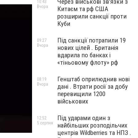
Через військові зв'язки з
10:43
Вчора
Китаєм та рф США
розширили санкції проти
Куби
Під санкції потрапили 19
09:27
Вчора
нових цілей . Британія
вдарила по банках і
«тіньовому флоту» рф
Генштаб оприлюднив нові
08:19
Вчора
дані . Втрати росії за добу
перевищили 1200
військових
Під ударами один з
12:52
5 серпня
найбільших розподільчих
центрів Wildberries та НПЗ .