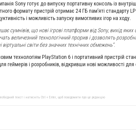
омпанія Sony готує до випуску портативну консоль із внутр
ктного формату пристрій отримає 24 ГБ пам’яті стандарту L
уктивність і можливість запуску вимогливих ігор на ходу.
шає сумнівів, що нові ігрові платформи від Sony, вихід яких 
ечать величезний технологічний прорив і дозволять розроб
 віртуальні світи без значних технічних обмежень”.
овим технологіям PlayStation 6 і портативний пристрій ста
я геймерів і розробників, відкривши нові можливості для
.
бхідний текст і натисніть Ctrl + Enter, щоб повідомити про це редакцію