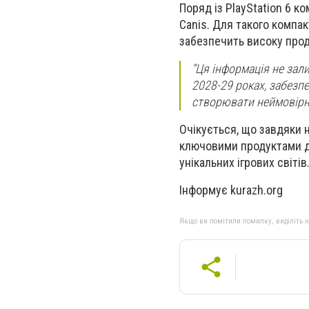
Поряд із PlayStation 6 к
Canis. Для такого компа
забезпечить високу прод
“Ця інформація не зали
2028-29 роках, забезп
створювати неймовірні
Очікується, що завдяки н
ключовими продуктами дл
унікальних ігрових світів
Інформує kurazh.org
Якщо ви помітили помилку, виділіть нео