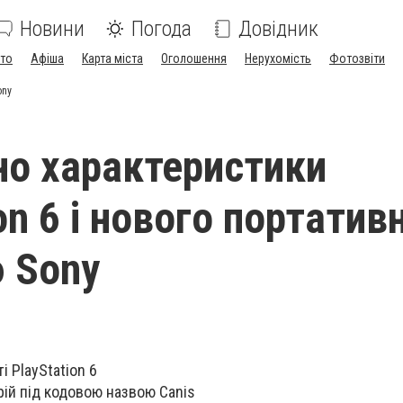
Новини
Погода
Довідник
ото
Афіша
Карта міста
Оголошення
Нерухомість
Фотозвіти
ony
о характеристики
on 6 і нового портатив
 Sony
і PlayStation 6
ій під кодовою назвою Canis