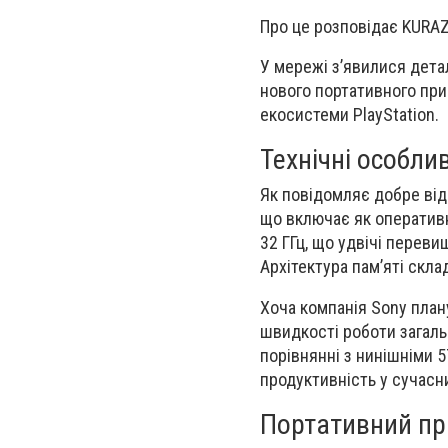
Про це розповідає KURA
У мережі з’явилися детал
нового портативного при
екосистеми PlayStation.
Технічні особлив
Як повідомляє добре відо
що включає як оперативн
32 ГГц, що удвічі перев
Архітектура пам’яті скл
Хоча компанія Sony план
швидкості роботи загаль
порівнянні з нинішніми 
продуктивність у сучасни
Портативний пр