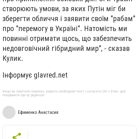
створюють умови, за яких Путін міг би
зберегти обличчя і заявити своїм "рабам"
про "перемогу в Україні". Натомість ми
повинні отримати щось, що забезпечить
недовговічний гібридний мир", - сказав
Кулик.
Інформує glavred.net
Якщо ви помітили помилку, виділіть необхідний текст і натисніть Ctrl + Enter, щоб
повідомити про це редакцію
Ефименко Анастасия