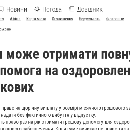
Новини
Погода
Довідник
ото
Афіша
Карта міста
Оголошення
Нерухомість
Фотозвіти
йськових
ли може отримати повн
опомога на оздоровле
ькових
 право на щорічну виплату у розмірі місячного грошового 
ь надати без фактичного вибуття у відпустку.
ь право раз на рік отримати грошову допомогу для оздоро
 грошового забезпечення. Коли саме виникає це право та за