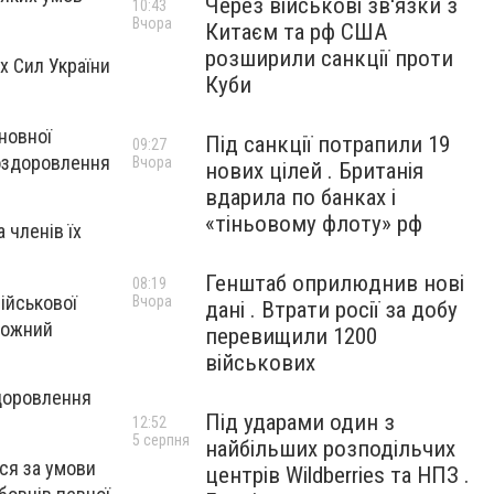
Через військові зв'язки з
10:43
Вчора
Китаєм та рф США
розширили санкції проти
х Сил України
Куби
новної
Під санкції потрапили 19
09:27
 оздоровлення
Вчора
нових цілей . Британія
вдарила по банках і
«тіньовому флоту» рф
 членів їх
Генштаб оприлюднив нові
08:19
ійськової
Вчора
дані . Втрати росії за добу
 кожний
перевищили 1200
військових
здоровлення
Під ударами один з
12:52
5 серпня
найбільших розподільчих
ся за умови
центрів Wildberries та НПЗ .