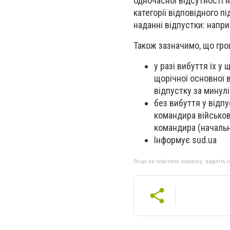
одночасної відсутності н
категорії відповідного п
наданні відпустки: напр
Також зазначимо, що гр
у разі вибуття їх у
щорічної основної 
відпустку за минулі
без вибуття у відпу
командира військов
командира (начальн
Інформує sud.ua
Якщо ви помітили помилку, виділіть нео