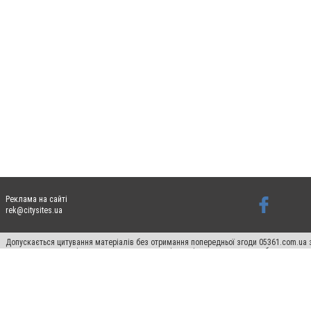
Реклама на сайті
rek@citysites.ua
Допускається цитування матеріалів без отримання попередньої згоди 05361.com.ua з
пошукових систем гіперпосилання на цитовані статті не нижче другого абзацу в тек
Матеріали з плашками "Новини компаній", "Промо", "Партнерський матеріал", "Партнер
Реклама на сайті
Ф