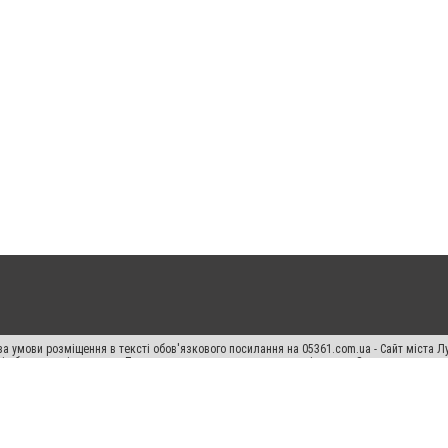
а умови розміщення в тексті обов'язкового посилання на 05361.com.ua - Сайт міста Л
сті або в якості джерела. Порушення виняткових прав переслідується Законом.
ський спецпроєкт", "Політичні новини", "Пресреліз", "PR", "Офіційно", "Політична рек
раншиза "CitySites"
Правила класифайд
Редакційна політика
Політика конфіденційн