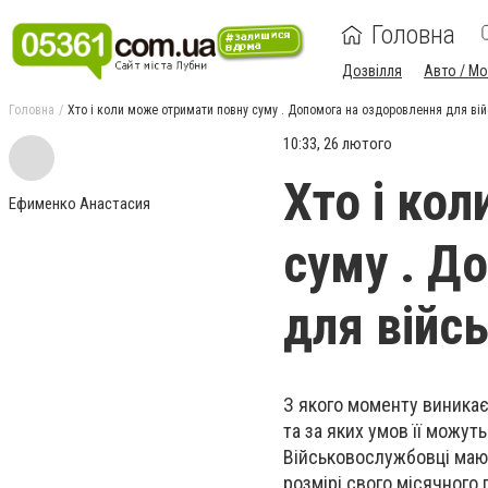
Головна
Дозвілля
Авто / М
Головна
Хто і коли може отримати повну суму . Допомога на оздоровлення для ві
10:33, 26 лютого
Хто і ко
Ефименко Анастасия
суму . Д
для війс
З якого моменту виникає
та за яких умов її можут
Військовослужбовці мают
розмірі свого місячного