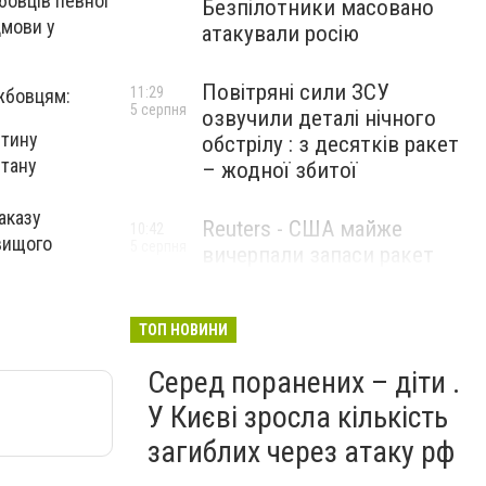
бовців певної
Безпілотники масовано
дмови у
атакували росію
Повітряні сили ЗСУ
11:29
жбовцям:
5 серпня
озвучили деталі нічного
стину
обстрілу : з десятків ракет
стану
– жодної збитої
аказу
Reuters - США майже
10:42
 вищого
5 серпня
вичерпали запаси ракет
великої дальності
ТОП НОВИНИ
Серед поранених – діти .
У Києві зросла кількість
загиблих через атаку рф