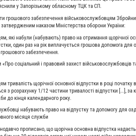
снили у Запорізькому обласному ТЦК та СП.
ати грошового забезпечення військовослужбовцям Збройни
 затвердженим наказом Міністерства оборони України:
м, які набули (набувають) право на отримання щорічної ос
пустки, один раз на рік виплачується грошова допомога для
о грошового забезпечення.
и «Про соціальний і правовий захист військовослужбовців та
м тривалість щорічної основної відпустки в році початку в
 з розрахунку 1/12 частини тривалості відпустки [...], за
би до кінця календарного року.
ужбовці набувають право на відпустку та допомогу для о
овного місяця служби
нодавчо прописано, що щорічна основна відпустка надаєть