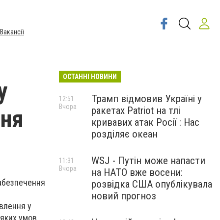
Вакансії
ОСТАННІ НОВИНИ
у
Трамп відмовив Україні у
12:51
Вчора
ракетах Patriot на тлі
ння
кривавих атак Росії : Нас
розділяє океан
WSJ - Путін може напасти
11:31
Вчора
на НАТО вже восени:
забезпечення
розвідка США опублікувала
новий прогноз
влення у
 яких умов