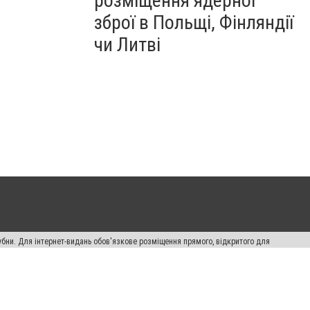
розміщення ядерної
зброї в Польщі, Фінляндії
чи Литві
убни. Для інтернет-видань обов'язкове розміщення прямого, відкритого для
лама" публікуються на правах реклами.
ості
Правила сайту