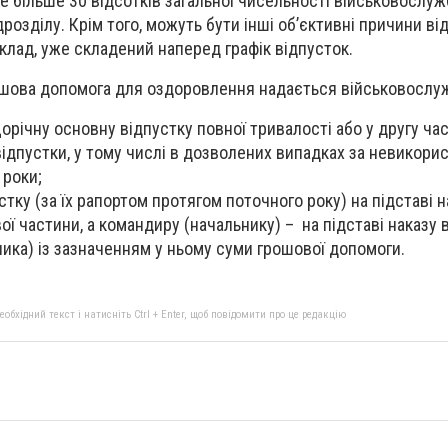
е більше 30 відсотків загальної чисельності військовослуж
ідрозділу. Крім того, можуть бути інші обʼєктивні причини ві
иклад, уже складений наперед графік відпусток.
ошова допомога для оздоровлення надається військовослу
 щорічну основну відпустку повної тривалості або у другу ча
відпустки, у тому числі в дозволених випадках за невикори
 роки;
стку (за їх рапортом протягом поточного року) на підставі н
ої частини, а командиру (начальнику) – на підставі наказу
ика) із зазначенням у ньому суми грошової допомоги.
бхідний текст і натисніть Ctrl + Enter, щоб повідомити про це редакцію