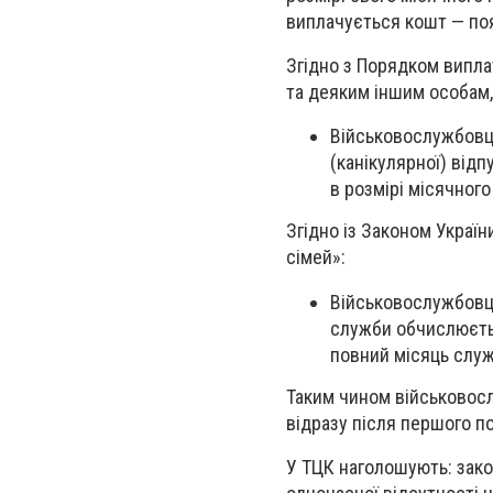
виплачується кошт — поя
Згідно з Порядком випл
та деяким іншим особам,
Військовослужбовця
(канікулярної) від
в розмірі місячног
Згідно із Законом Україн
сімей»:
Військовослужбовця
служби обчислюється
повний місяць служ
Таким чином військовосл
відразу після першого п
У ТЦК наголошують: зако