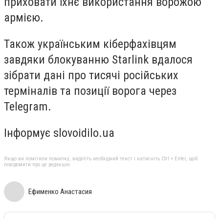
приховати їхнє використання ворожою
армією.
Також українським кіберфахівцям
завдяки блокуванню Starlink вдалося
зібрати дані про тисячі російських
терміналів та позиції ворога через
Telegram.
Інформує slovoidilo.ua
Якщо ви помітили помилку, виділіть необхідний текст і натисніть Ctrl + Enter, щоб
повідомити про це редакцію
Ефименко Анастасия